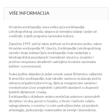
VIŠE INFORMACIJA
Hrvatska enciklopedija, nova velika opća enciklopedija
Leksikografskog zavoda, njegovo je temeljno izdanje i jedan od
središnjih, trajnih programa nacionalne kulture.
Započeta 1999, peti je takav pothvat na hrvatskome jeziku, nakon
Hrvatske encikopedije M. Ujevića, Enciklopedije Leksikografskog
zavoda i dvaju izdanja Opće enciklopedije, koje nasljeduje u
leksikografskoj pouzdanosti i temeljnom iskustvu, osvježen i
proširen nesputano obrađenim sadržajima hrvatske nacionalne
baštine i suvremenosti.
Svake godine objavljen je jedan svezak; poput Britannice, talijanske
ili američke enciklopedije, koje također naslovno izražavaju jezični,
odnosno pripadni kulturni krug, djelo je mnogostruke namjene i
sveobuhvatan izvor preglednih i cjelovitih obavijesti o ukupnosti
ljudskih djelatnosti i znanja.
Enciklopedija u skladnom omjeru predočuje pojmove raznorodnih
disciplina i struka, govori o čovjeku, o živom i neživom svijetu
našega planeta, o svemiru i o svim područjima duha, od povijesti,
arheologije, jezikoslovlja i matematike do kemije i biomedicine,