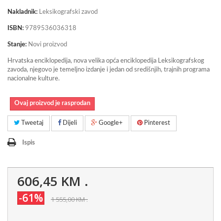
Nakladnik:
Leksikografski zavod
ISBN:
9789536036318
Stanje:
Novi proizvod
Hrvatska enciklopedija, nova velika opća enciklopedija Leksikografskog
zavoda, njegovo je temeljno izdanje i jedan od središnjih, trajnih programa
nacionalne kulture.
Ovaj proizvod je rasprodan
Tweetaj
Dijeli
Google+
Pinterest
Ispis
606,45 KM
.
-61%
1 555,00 KM
.