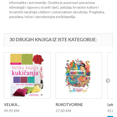
informatike i astronomije. Osobita je pozornost posvećena
etimologiji i izgovoru stranih riječi, položaju hrvatske kulture i
hrvatskih naraštaja u bližem i univerzalnom okruženju. Pregledna,
pouzdana, točna i vjerodostojna enciklopedija.
30 DRUGIH KNJIGA IZ ISTE KATEGORIJE:
VELIKA...
RUKOTVORINE
Leksi
49,90 KM
37,00 KM
42,80