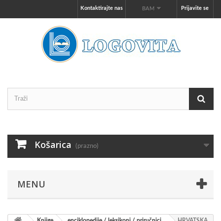
Kontaktirajte nas
Prijavite se
BAM
Košarica
(prazno)
MENU
Knjige
enciklopedije / leksikoni / priručnici
HRVATSKA