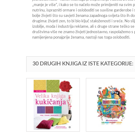
„manje je više“, i kako se to načelo može primijeniti na svim p
nutrinu, isprazniti ormare i osloboditi se suvišne garderobe i st
bolje živjeti što su savjeti ženama zapadnoga svijeta što ih 
drugima: živjeti zen, to bi bio ključ staloženosti i sreće. No
izobilje, moda i industrija reklame, ali s druge strane tešk
društvima više ne znamo živjeti jednostavno, raspolažemo s p
namijenjena ponajprije ženama, nastoji nas toga osloboditi.
30 DRUGIH KNJIGA IZ ISTE KATEGORIJE: