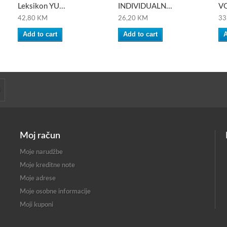
Leksikon YU...
INDIVIDUALN...
VO
42,80 KM
26,20 KM
33
Add to cart
Add to cart
A
Moj račun
Moje narudžbe
Moje kreditne note
Moje adrese
Moje osobne informacije
Moji kuponi