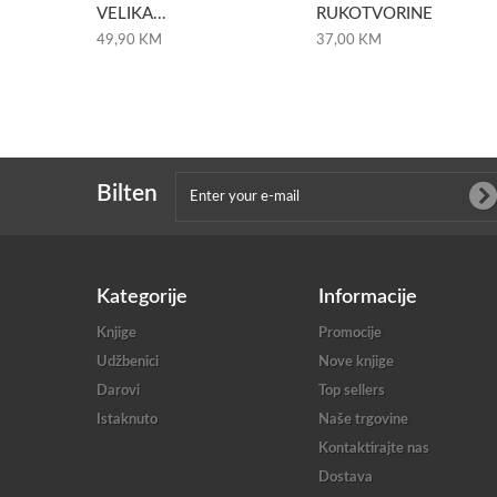
VELIKA...
RUKOTVORINE
49,90 KM
37,00 KM
Bilten
Kategorije
Informacije
Knjige
Promocije
Udžbenici
Nove knjige
Darovi
Top sellers
Istaknuto
Naše trgovine
Kontaktirajte nas
Dostava