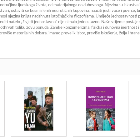
odručjima ljudskoga života, od materijalnoga do duhovnoga. Njezina su iskustva i sa
vari, ostaviti se besmislenih neurotičnih kupovina, naučiti jesti voće i povrće, brinu
donosi njezina knjiga nadahnuta istočnjačkim filozofijama. Umijeće jednostavnosti
 slijediti načelo „živjeti jednostavno“ nije nimalo jednostavno. Naše vrijeme post
o se othrvati toliku zovu ponuda. Zamke konzumerizma, fizička i duhovna inertnos
reviše materijalnih dobara, imamo prevelik izbor, previše iskušenja, želja i hra