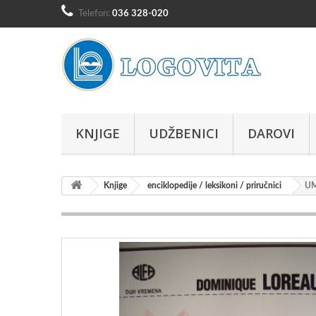
Telefon:
036 328-020
KNJIGE
UDŽBENICI
DAROVI
Knjige
enciklopedije / leksikoni / priručnici
UM