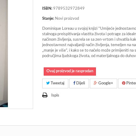
ISBN:
9789532972849
Stanje:
Novi proizvod
Dominique Loreau u svojoj knjizi ''Umijeće jednostavno
stalnoga preispitivanja vlastita života i potrage za ideal
načinom življenja, susrela se sa zen-vrtom i shvatila kak
jednostavnost najvaljaniji način življenja, temeljen na n
„manje je više“, i kako se to načelo može primijeniti na
područjima ljudskoga života, od materijalnoga do duho
Ovaj proizvod je rasprodan
Tweetaj
Dijeli
Google+
Pinte
Ispis