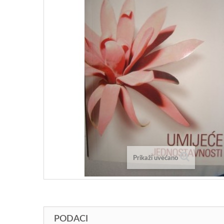
Prikaži uvećano
PODACI