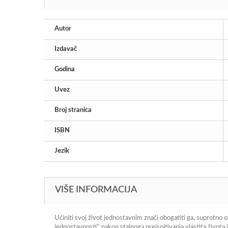
Autor
Izdavač
Godina
Uvez
Broj stranica
ISBN
Jezik
VIŠE INFORMACIJA
Učiniti svoj život jednostavnim znači obogatiti ga, suprotno 
jednostavnosti'' nakon stalnoga preispitivanja vlastita života 