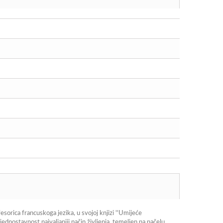
sorica francuskoga jezika, u svojoj knjizi ''Umijeće
jednostavnost najvaljaniji način življenja, temeljen na načelu