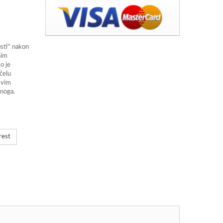
sti'' nakon
nim
o je
ačelu
 svim
vnoga.
rest