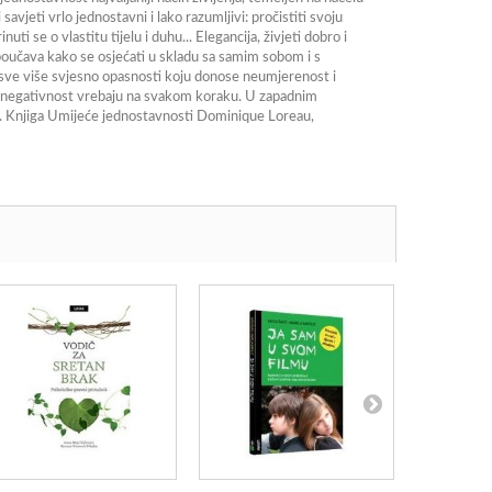
vjeti vrlo jednostavni i lako razumljivi: pročistiti svoju
ti se o vlastitu tijelu i duhu... Elegancija, živjeti dobro i
 poučava kako se osjećati u skladu sa samim sobom i s
aje sve više svjesno opasnosti koju donose neumjerenost i
t i negativnost vrebaju na svakom koraku. U zapadnim
ne. Knjiga Umijeće jednostavnosti Dominique Loreau,