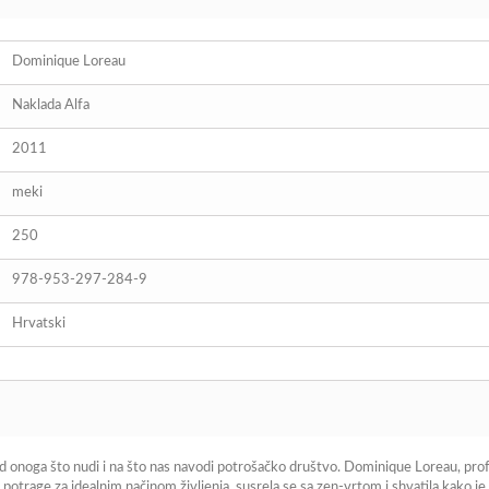
Dominique Loreau
Naklada Alfa
2011
meki
250
978-953-297-284-9
Hrvatski
od onoga što nudi i na što nas navodi potrošačko društvo. Dominique Loreau, profe
i potrage za idealnim načinom življenja, susrela se sa zen-vrtom i shvatila kako je 