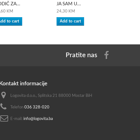
DIČ ZA...
JA SAM U...
HOBICE ZA
,60 KM
24,30 KM
21,30 KM
dd to cart
Add to cart
Add to ca
Pratite nas
Kontakt informacije
Logovita d.o.o., Splitska 21 88000 Mostar BiH
Telefon
036 328-020
E-mail:
info@logovita.ba