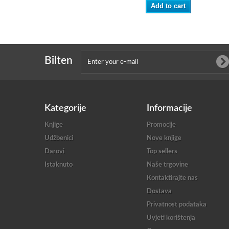
Add to cart
Bilten
Kategorije
Informacije
Knjige
Promocije
Udžbenici
Nove knjige
Darovi
Top sellers
Istaknuto
Naše trgovine
Kontaktirajte nas
Dostava
Privatnost podataka
Uvjeti korištenja