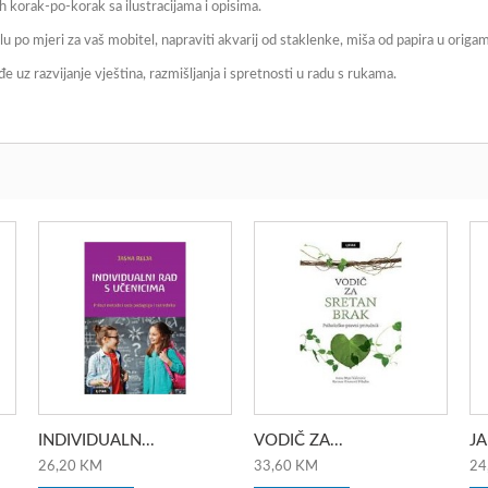
h korak-po-korak sa ilustracijama i opisima.
u po mjeri za vaš mobitel, napraviti akvarij od staklenke, miša od papira u origami 
đe uz razvijanje vještina, razmišljanja i spretnosti u radu s rukama.
INDIVIDUALN...
VODIČ ZA...
JA
26,20 KM
33,60 KM
24