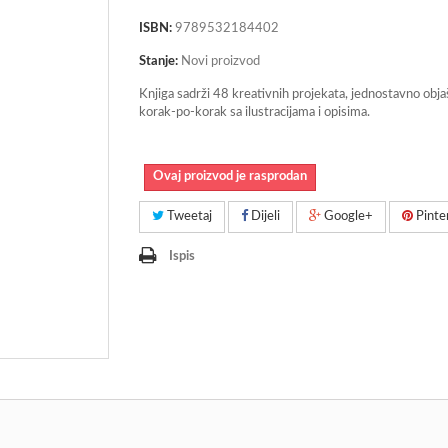
ISBN:
9789532184402
Stanje:
Novi proizvod
Knjiga sadrži 48 kreativnih projekata, jednostavno obja
korak-po-korak sa ilustracijama i opisima.
Ovaj proizvod je rasprodan
Tweetaj
Dijeli
Google+
Pinte
Ispis