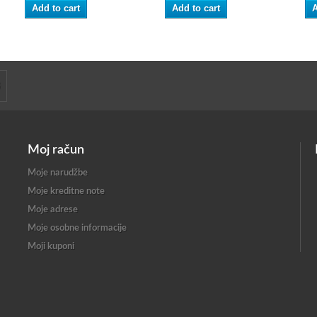
Add to cart
Add to cart
A
Moj račun
Moje narudžbe
Moje kreditne note
Moje adrese
Moje osobne informacije
Moji kuponi