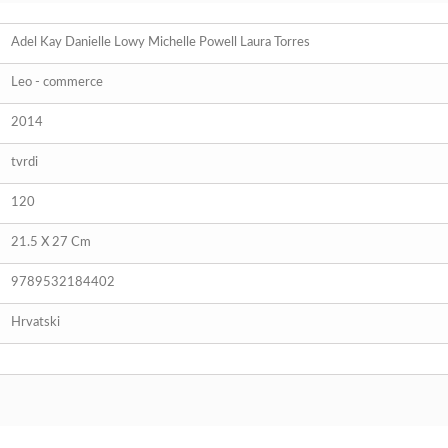
Adel Kay Danielle Lowy Michelle Powell Laura Torres
Leo - commerce
2014
tvrdi
120
21.5 X 27 Cm
9789532184402
Hrvatski