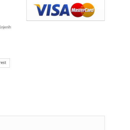
šnjenih
rest