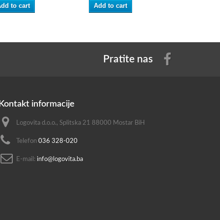
dd to cart
Add to cart
Add to ca
Pratite nas
Kontakt informacije
Logovita d.o.o., Splitska 21 88000 Mostar BiH
Telefon
036 328-020
E-mail:
info@logovita.ba