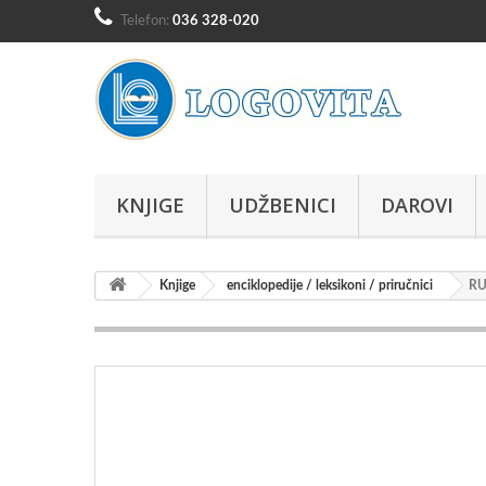
Telefon:
036 328-020
KNJIGE
UDŽBENICI
DAROVI
Knjige
enciklopedije / leksikoni / priručnici
RU