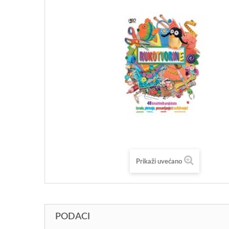
Prikaži uvećano
PODACI