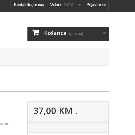
Kontaktirajte nas
Prijavite se
Valuta :
BAM
Košarica
(prazno)
37,00 KM
.
orres