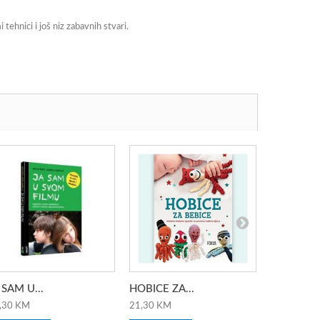
tehnici i još niz zabavnih stvari.
 SAM U...
HOBICE ZA...
IZVANNAS
,30 KM
21,30 KM
35,80 KM