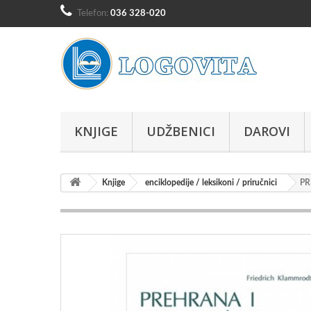
Telefon:
036 328-020
KNJIGE
UDŽBENICI
DAROVI
Knjige
enciklopedije / leksikoni / priručnici
PR