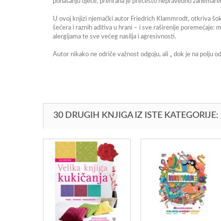
ponašanju djece, prehrana je prečesto nepravedno zanemare
U ovoj knjizi njemački autor Friedrich Klammrodt, otkriva š
šećera i raznih aditiva u hrani – i sve raširenije poremećaje:
alergijama te sve većeg nasilja i agresivnosti.
Autor nikako ne odriče važnost odgoju, ali „ dok je na polju
30 DRUGIH KNJIGA IZ ISTE KATEGORIJE: