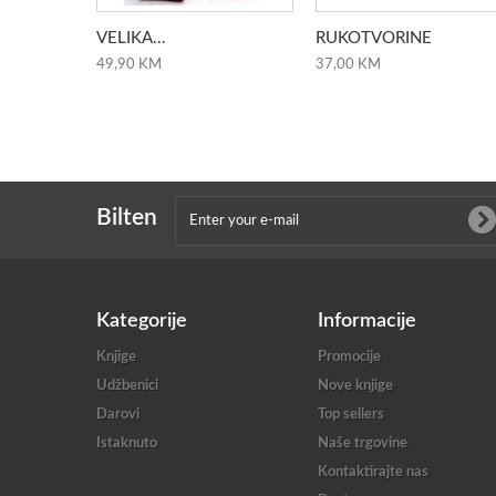
VELIKA...
RUKOTVORINE
49,90 KM
37,00 KM
Bilten
Kategorije
Informacije
Knjige
Promocije
Udžbenici
Nove knjige
Darovi
Top sellers
Istaknuto
Naše trgovine
Kontaktirajte nas