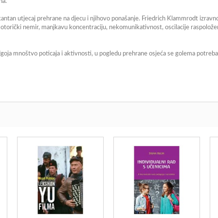
na.
okantan utjecaj prehrane na djecu i njihovo ponašanje. Friedrich Klammrodt izra
 motorički nemir, manjkavu koncentraciju, nekomunikativnost, oscilacije raspoložen
 odgoja mnoštvo poticaja i aktivnosti, u pogledu prehrane osjeća se golema potre