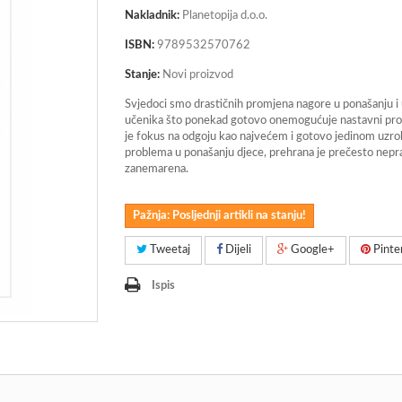
Nakladnik:
Planetopija d.o.o.
ISBN:
9789532570762
Stanje:
Novi proizvod
Svjedoci smo drastičnih promjena nagore u ponašanju i
učenika što ponekad gotovo onemogućuje nastavni proc
je fokus na odgoju kao najvećem i gotovo jedinom uzr
problema u ponašanju djece, prehrana je prečesto nep
zanemarena.
Pažnja: Posljednji artikli na stanju!
Tweetaj
Dijeli
Google+
Pinte
Ispis