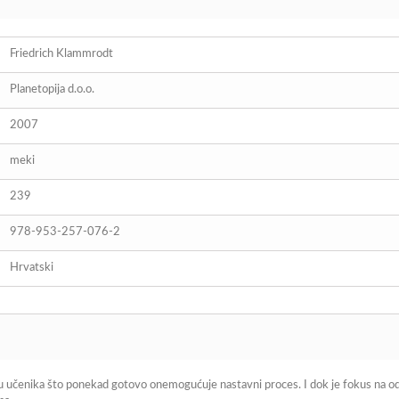
Friedrich Klammrodt
Planetopija d.o.o.
2007
meki
239
978-953-257-076-2
Hrvatski
ju učenika što ponekad gotovo onemogućuje nastavni proces. I dok je fokus na 