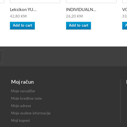
Leksikon YU...
INDIVIDUALN...
VO
42,80 KM
26,20 KM
33
Add to cart
Add to cart
A
Moj račun
Moje narudžbe
Moje kreditne note
Moje adrese
Moje osobne informacije
Moji kuponi