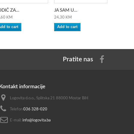
DIČ ZA...
JA SAM U...
HOBICE ZA
,60 KM
24,30 KM
21,30 KM
dd to cart
Add to cart
Add to ca
Pratite nas
Kontakt informacije
Logovita d.o.o., Splitska 21 88000 Mostar BiH
Telefon
036 328-020
E-mail:
info@logovita.ba