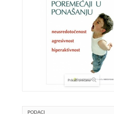
Prikaži uvećano
PODACI