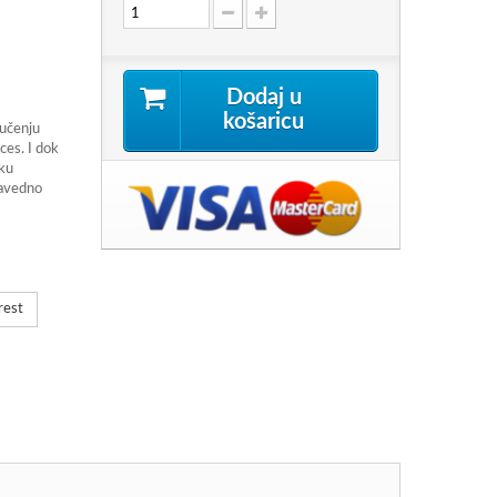
Dodaj u
košaricu
 učenju
es. I dok
oku
ravedno
rest