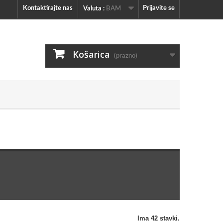
Kontaktirajte nas
Prijavite se
Valuta :
BAM
Košarica
(prazno)
Ima 42 stavki.