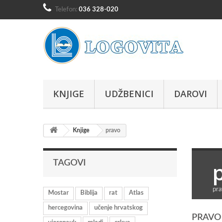
Telefon:
036 328-020
KNJIGE
UDŽBENICI
DAROVI
Knjige
pravo
TAGOVI
pra
Mostar
Biblija
rat
Atlas
hercegovina
učenje hrvatskog
PRAV