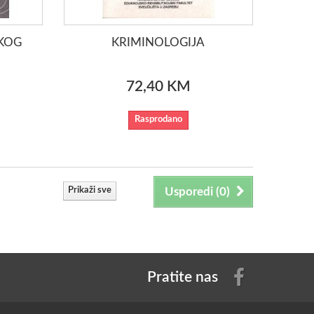
KOG
KRIMINOLOGIJA
72,40 KM
Rasprodano
Prikaži sve
Usporedi (
0
)
Pratite nas