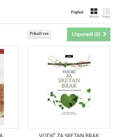
Pogled:
Mreža
Popis
Prikaži sve
Usporedi (
0
)
VA
VODIČ ZA SRETAN BRAK