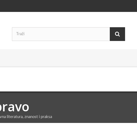
pravo
vna literatura, znanost i praksa
O