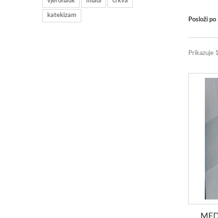
vjeronauk
mladi
crkva
katekizam
Posloži po
Prikazuje 
MED