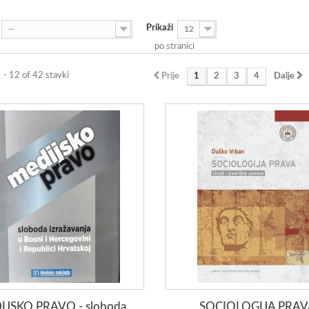
Prikaži
--
12
po stranici
1 - 12 of 42 stavki
Prije
1
2
3
4
Dalje
IJSKO PRAVO - sloboda
SOCIOLOGIJA PRA