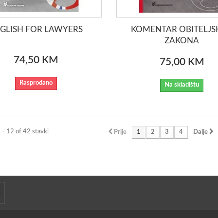
GLISH FOR LAWYERS
KOMENTAR OBITELJS
ZAKONA
74,50 KM
75,00 KM
Rasprodano
Na skladištu
1 - 12 of 42 stavki
Prije
1
2
3
4
Dalje