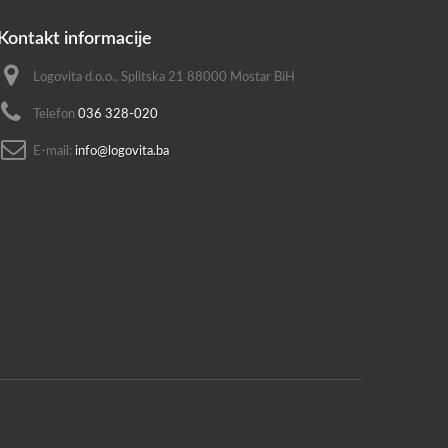
Kontakt informacije
Logovita d.o.o., Splitska 21 88000 Mostar BiH
Telefon
036 328-020
E-mail:
info@logovita.ba