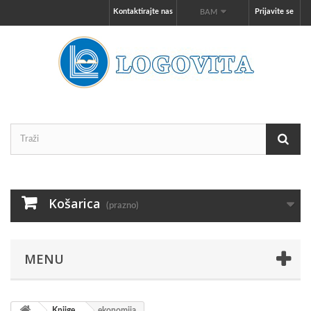
Kontaktirajte nas
Prijavite se
BAM
Košarica
(prazno)
MENU
Knjige
ekonomija