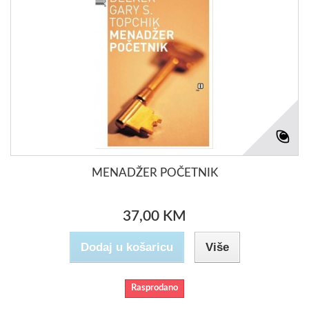
MENADŽER POČETNIK
37,00 KM
Dodaj u košaricu
Više
Rasprodano