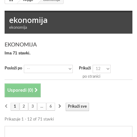
ekonomija
ekonomija
EKONOMIJA
Ima 71 stavki.
Posloži po
Prikaži
po stranici
Usporedi (
0
)
1
2
3
...
6
Prikaži sve
Prikazuje 1 - 12 of 71 stavki