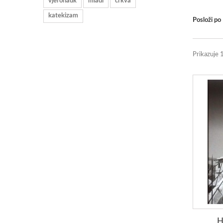
vjeronauk
mladi
crkva
katekizam
Posloži po
Prikazuje 
H