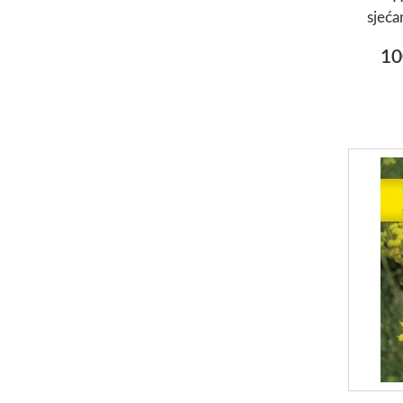
sjeć
10