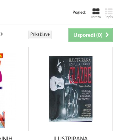
Pogled:
Mreža
Popis
Prikaži sve
Usporedi (
0
)
OJNIH
ILUSTRIRANA