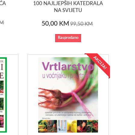
EĆA
100 NAJLJEPŠIH KATEDRALA
NA SVIJETU
KM
50,00 KM
99,50 KM
Rasprodano
AKCIJA!