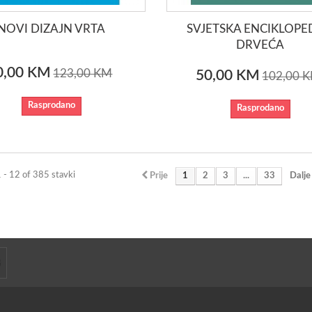
NOVI DIZAJN VRTA
SVJETSKA ENCIKLOPE
DRVEĆA
0,00 KM
123,00 KM
50,00 KM
102,00 
Rasprodano
Rasprodano
1 - 12 of 385 stavki
Prije
1
2
3
...
33
Dalje