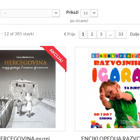
Prikaži
--
12
po stranici
1 - 12 of 385 stavki
Prije
1
2
3
...
33
Dalje
AKCIJA!
ERCEGOVINA muzej
ENCIKLOPEDIJA RAZV