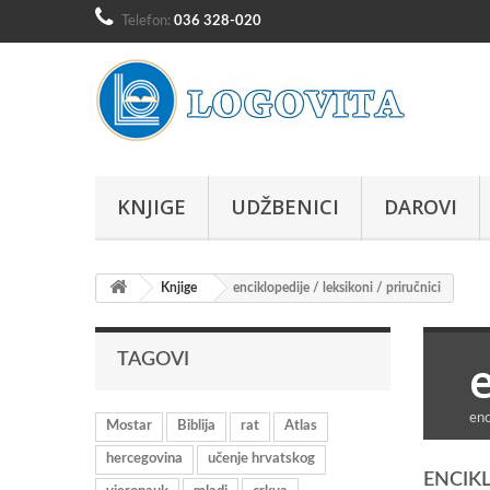
Telefon:
036 328-020
KNJIGE
UDŽBENICI
DAROVI
Knjige
enciklopedije / leksikoni / priručnici
e
TAGOVI
enc
Mostar
Biblija
rat
Atlas
hercegovina
učenje hrvatskog
ENCIKL