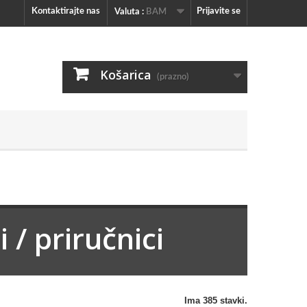
Kontaktirajte nas
Prijavite se
Valuta :
BAM
Košarica
(prazno)
 / priručnici
Ima 385 stavki.