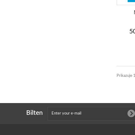
5
Prikazuje 
Bilten