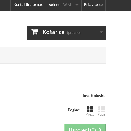
Kontaktirajte nas
Prijavite se
Valuta :
BAM
Košarica
(prazno)
Ima 5 stavki.
Pogled:
Mreža
Popis
Usporedi (
0
)