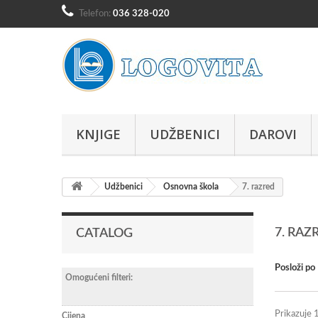
Telefon:
036 328-020
KNJIGE
UDŽBENICI
DAROVI
Udžbenici
Osnovna škola
7. razred
7. RAZ
CATALOG
Posloži po
Omogućeni filteri:
Prikazuje 1
Cijena