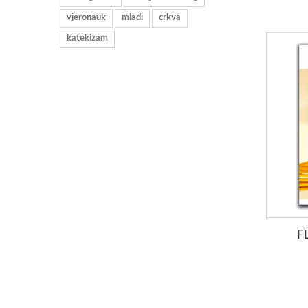
vjeronauk
mladi
crkva
katekizam
F