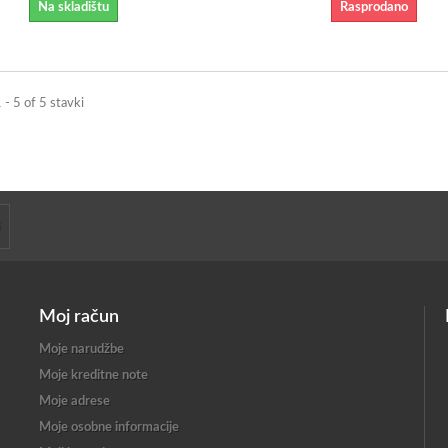
Na skladištu
Rasprodano
 - 5 of 5 stavki
Moj račun
Moje narudžbe
Moje kreditne note
Moje adrese
Moje osobne informacije