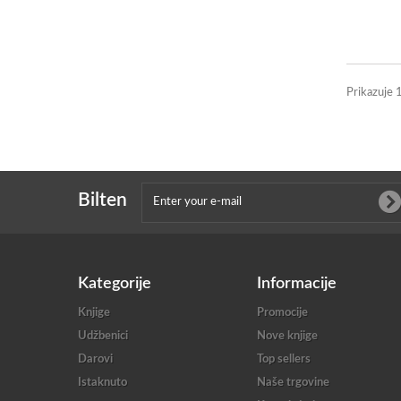
Prikazuje 1
Bilten
Kategorije
Informacije
Knjige
Promocije
Udžbenici
Nove knjige
Darovi
Top sellers
Istaknuto
Naše trgovine