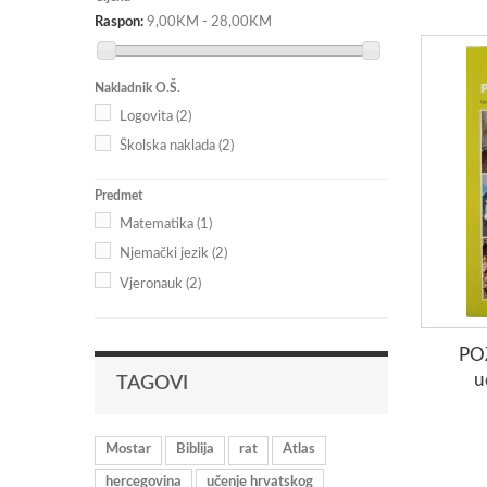
Raspon:
9,00KM - 28,00KM
Nakladnik O.Š.
Logovita
(2)
Školska naklada
(2)
Predmet
Matematika
(1)
Njemački jezik
(2)
Vjeronauk
(2)
PO
u
TAGOVI
Mostar
Biblija
rat
Atlas
hercegovina
učenje hrvatskog