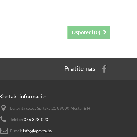
Usporedi (
0
)
Pratite nas
Kontakt informacije
Logovita d.o.o., Splitska 21 88000 Mostar BiH
Telefon
036 328-020
E-mail:
info@logovita.ba