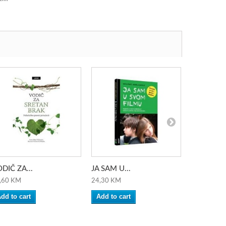
DIČ ZA...
JA SAM U...
HOBICE ZA
,60 KM
24,30 KM
21,30 KM
dd to cart
Add to cart
Add to ca