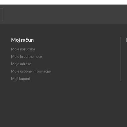
Moj račun
Moje narudžbe
Moje kreditne note
Moje adrese
Moje osobne informacije
Moji kuponi