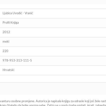
Ljubica Uvodić - Vranić
Profil Knjiga
2012
meki
220
978-953-313-111-5
Hrvatski
turu osobne promjene. Autorica je napisala knjigu za odrasle koji još žele rasti t
om čitatelju da bolje upozna sebe. Zašto se u poslu treba smijati, igrati, zabavljat