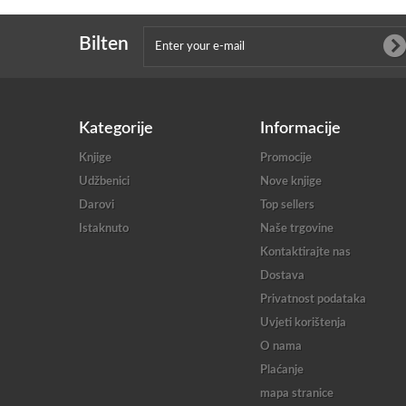
Bilten
Kategorije
Informacije
Knjige
Promocije
Udžbenici
Nove knjige
Darovi
Top sellers
Istaknuto
Naše trgovine
Kontaktirajte nas
Dostava
Privatnost podataka
Uvjeti korištenja
O nama
Plaćanje
mapa stranice