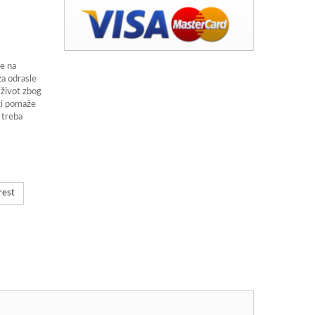
e na
za odrasle
i život zbog
izi pomaže
 treba
rest