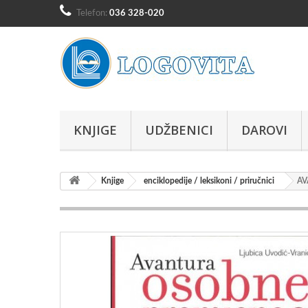
Telefon:
036 328-020
KNJIGE
UDŽBENICI
DAROVI
Knjige
enciklopedije / leksikoni / priručnici
AV