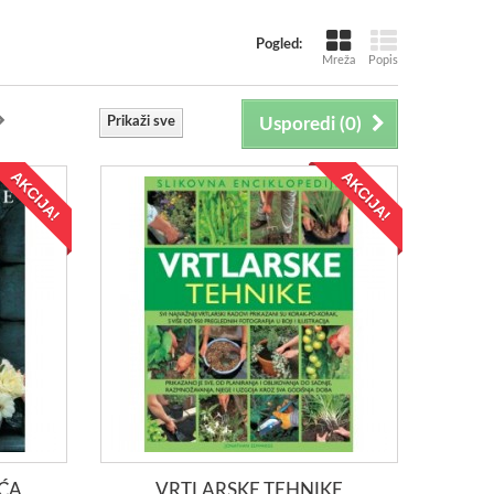
Pogled:
Mreža
Popis
Prikaži sve
Usporedi (
0
)
AKCIJA!
AKCIJA!
EĆA
VRTLARSKE TEHNIKE