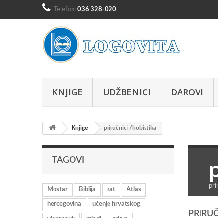
Telefon:
036 328-020
KNJIGE
UDŽBENICI
DAROVI
Knjige
priručnici /hobistika
TAGOVI
pri
Mostar
Biblija
rat
Atlas
hercegovina
učenje hrvatskog
PRIRUČ