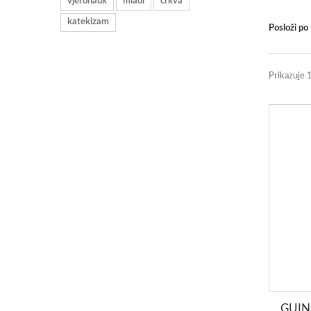
vjeronauk
mladi
crkva
katekizam
Posloži po
Prikazuje 
GUIN