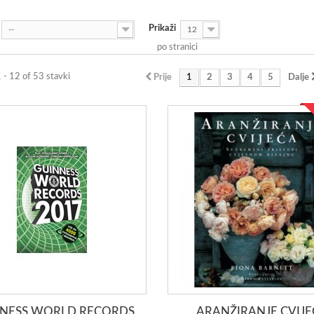
Prikaži
--
12
po stranici
1 - 12 of 53 stavki
Prije
1
2
3
4
5
Dalje
NESS WORLD RECORDS
ARANŽIRANJE CVIJ