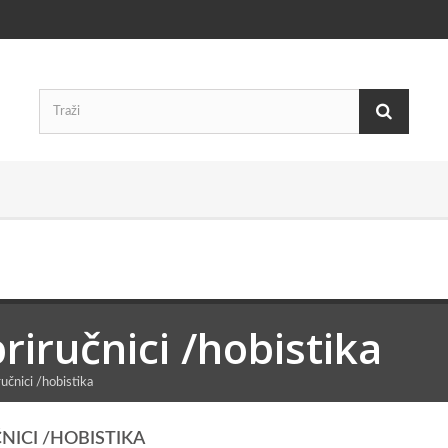
priručnici /hobistika
ručnici /hobistika
NICI /HOBISTIKA