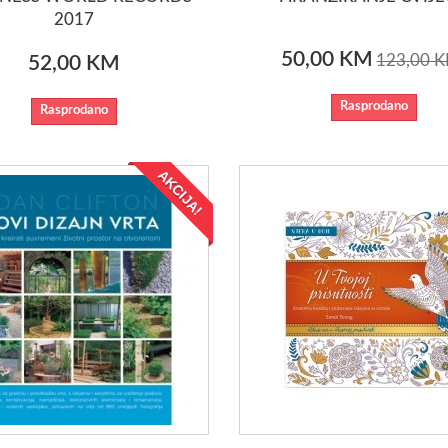
2017
50,00 KM
123,00 
52,00 KM
Rasprodano
Rasprodano
AKCIJA!