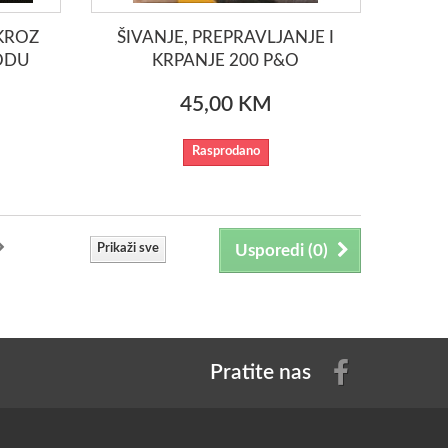
KROZ
ŠIVANJE, PREPRAVLJANJE I
ODU
KRPANJE 200 P&O
45,00 KM
Rasprodano
Prikaži sve
Usporedi (
0
)
Pratite nas