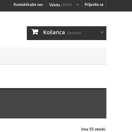
Kontaktirajte nas
Prijavite se
Valuta :
BAM
Košarica
(prazno)
Ima 53 stavki.