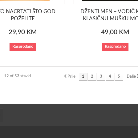
O NACRTATI ŠTO GOD
DŽENTLMEN – VODIČ 
POŽELITE
KLASIČNU MUŠKU M
29,90 KM
49,00 KM
Rasprodano
Rasprodano
1 - 12 of 53 stavki
Prije
1
2
3
4
5
Dalje