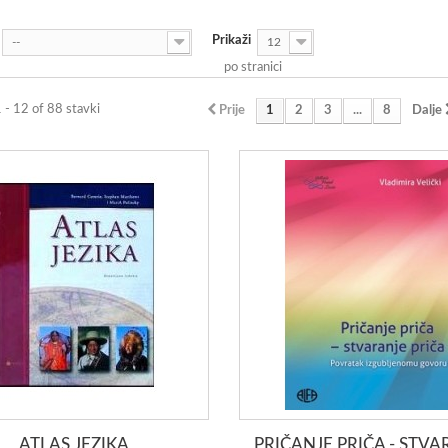
Prikaži
--
12
po stranici
1 - 12 of 88 stavki
Prije
1
2
3
...
8
Dalje
ATLAS JEZIKA
PRIČANJE PRIČA - STVA