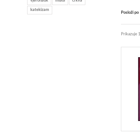
vjeronauk
mladi
crkva
katekizam
Posloži po
Prikazuje 