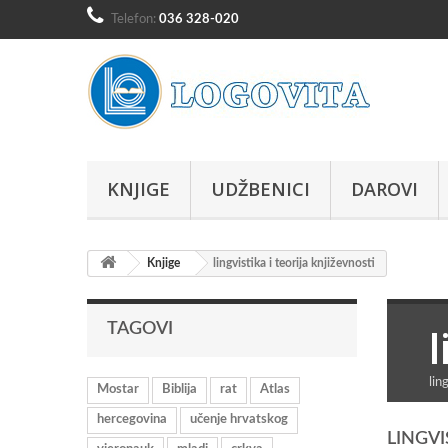
Telefon:
036 328-020
KNJIGE
UDŽBENICI
DAROVI
Knjige
lingvistika i teorija književnosti
l
TAGOVI
lin
Mostar
Biblija
rat
Atlas
hercegovina
učenje hrvatskog
LINGVI