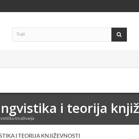
ingvistika i teorija knj
gvistička istraživanja
STIKA I TEORIJA KNJIŽEVNOSTI