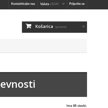
Kontaktirajte nas
Prijavite se
Valuta :
BAM
Košarica
(prazno)
iževnosti
Ima 88 stavki.