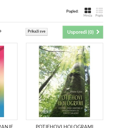
Pogled:
Mreža
Popis
Prikaži sve
Usporedi (
0
)
RANJE
POTJEHOVI HOLOGRAMI