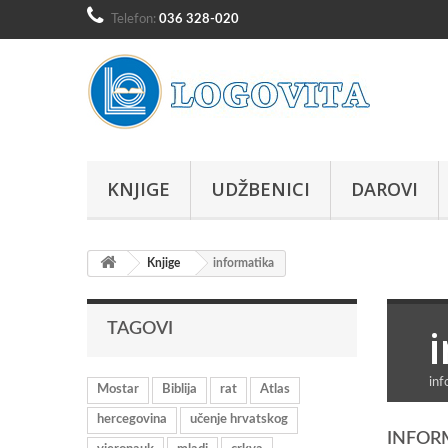
Telefon:
036 328-020
KNJIGE
UDŽBENICI
DAROVI
Knjige
informatika
TAGOVI
inf
Mostar
Biblija
rat
Atlas
hercegovina
učenje hrvatskog
INFOR