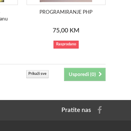
4
PROGRAMIRANJE PHP
lanu
75,00 KM
Rasprodano
Prikaži sve
Usporedi (
0
)
Pratite nas