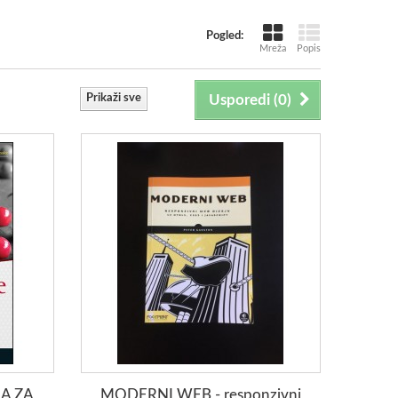
Pogled:
Mreža
Popis
Prikaži sve
Usporedi (
0
)
A ZA
MODERNI WEB - responzivni