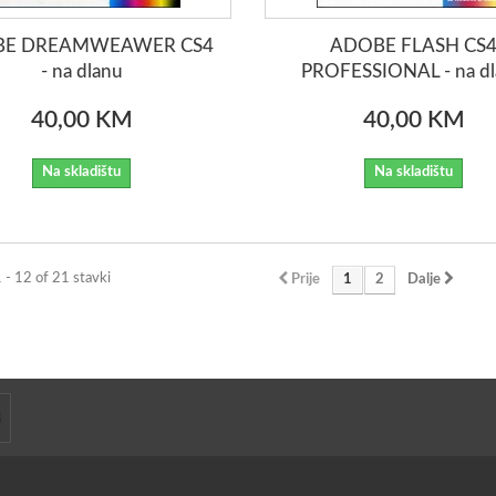
BE DREAMWEAWER CS4
ADOBE FLASH CS
- na dlanu
PROFESSIONAL - na d
40,00 KM
40,00 KM
Na skladištu
Na skladištu
1 - 12 of 21 stavki
Prije
1
2
Dalje