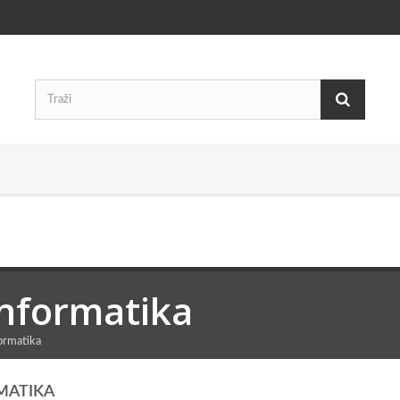
informatika
ormatika
MATIKA