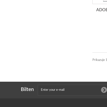
ADO
Prikazuje 
Bilten