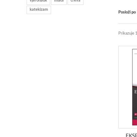
vjeronauk
mladi
crkva
katekizam
Posloži po
Prikazuje 
EKS