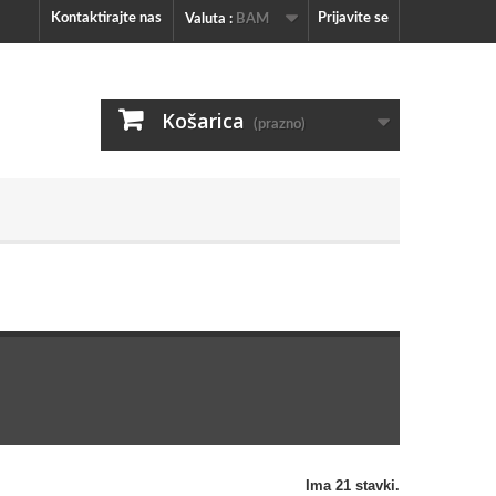
Kontaktirajte nas
Prijavite se
Valuta :
BAM
Košarica
(prazno)
Ima 21 stavki.