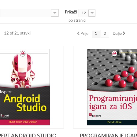
Prikaži
--
12
po stranici
1 - 12 of 21 stavki
Prije
1
2
Dalje
PERT ANDROID STUDIO
PROGRAMIRANJE IGAR