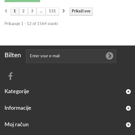
1
2
3
...
131
Prikaži sve
Prikazuje 1 - 12 of 1564 stavki
Bilten
Kategorije
Informacije
Moj račun