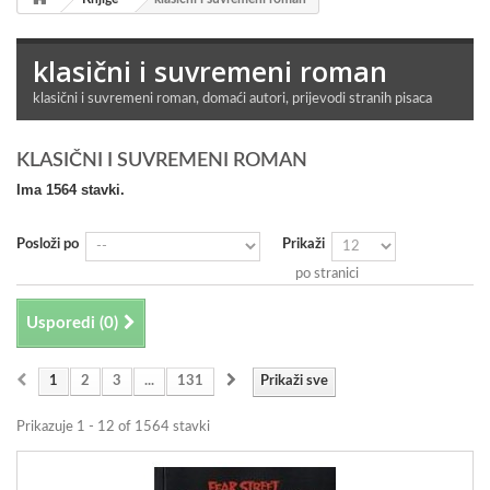
klasični i suvremeni roman
klasični i suvremeni roman, domaći autori, prijevodi stranih pisaca
KLASIČNI I SUVREMENI ROMAN
Ima 1564 stavki.
Posloži po
Prikaži
po stranici
Usporedi (
0
)
1
2
3
...
131
Prikaži sve
Prikazuje 1 - 12 of 1564 stavki