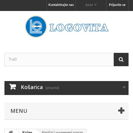
Kontaktirajte nas
Prijavite se
BAM
Košarica
(prazno)
MENU
Knjige
klasični i suvremeni roman