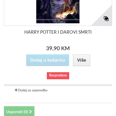
HARRY POTTER I DAROVI SMRTI
39,90 KM
Dodaj u košaricu
Više
Rasprodano
Dodaj za usporedbu
Usporedi (
0
)