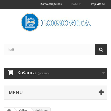
Kontaktirajte nas
Prijavite se
BAM
Košarica
(prazno)
MENU
Knjige
alpinizam