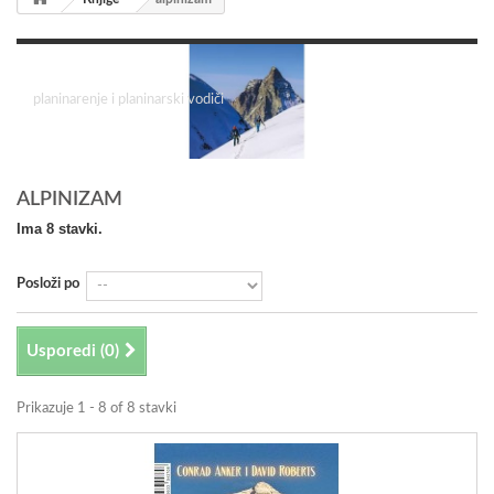
alpinizam
planinarenje i planinarski vodiči
ALPINIZAM
Ima 8 stavki.
Posloži po
Usporedi (
0
)
Prikazuje 1 - 8 of 8 stavki