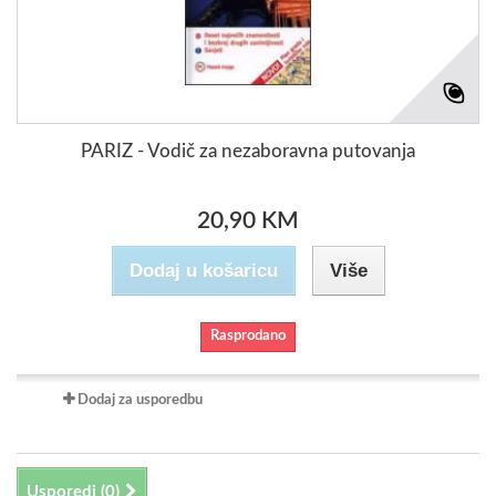
PARIZ - Vodič za nezaboravna putovanja
20,90 KM
Dodaj u košaricu
Više
Rasprodano
Dodaj za usporedbu
Usporedi (
0
)