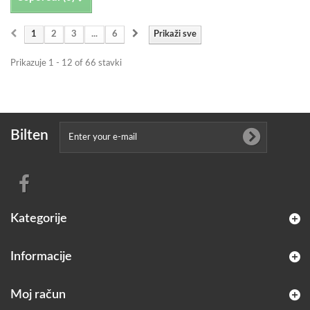
1
2
3
...
6
Prikaži sve
Prikazuje 1 - 12 of 66 stavki
Bilten
Kategorije
Informacije
Moj račun