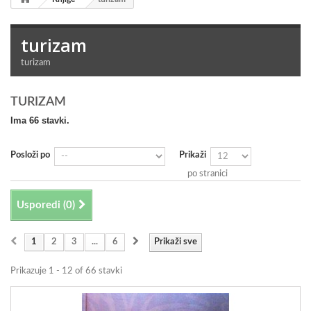
turizam
turizam
TURIZAM
Ima 66 stavki.
Posloži po
Prikaži
po stranici
Usporedi (
0
)
1
2
3
...
6
Prikaži sve
Prikazuje 1 - 12 of 66 stavki