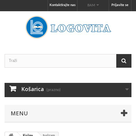
Kontaktirajte nas
Prijavite se
BAM
Košarica
(prazno)
MENU
Knjige
turizam