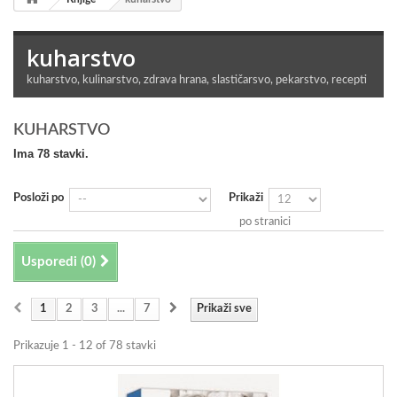
kuharstvo
kuharstvo, kulinarstvo, zdrava hrana, slastičarsvo, pekarstvo, recepti
KUHARSTVO
Ima 78 stavki.
Posloži po
Prikaži
po stranici
Usporedi (
0
)
1
2
3
...
7
Prikaži sve
Prikazuje 1 - 12 of 78 stavki