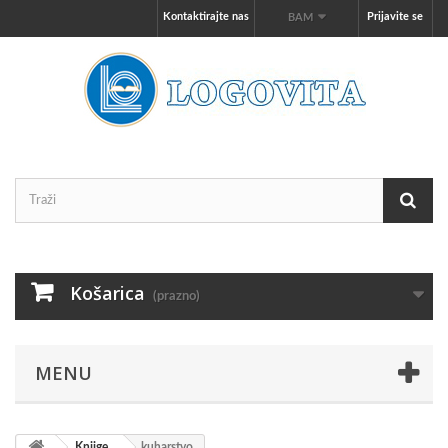
Kontaktirajte nas
Prijavite se
BAM
Košarica
(prazno)
MENU
Knjige
kuharstvo