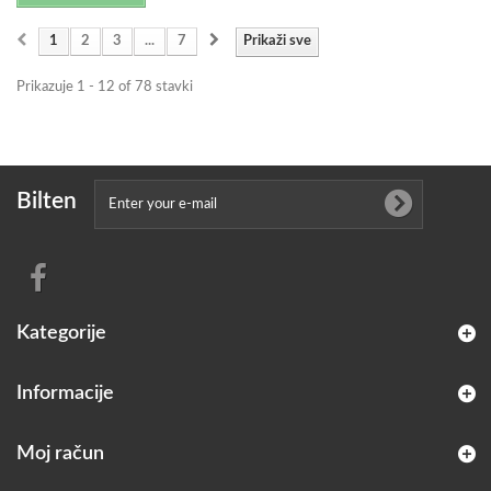
1
2
3
...
7
Prikaži sve
Prikazuje 1 - 12 of 78 stavki
Bilten
Kategorije
Informacije
Moj račun