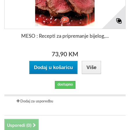
MESO : Recepti za pripremanje bijelog,...
73,90 KM
Dodaj u košaricu
Više
dostupno
Dodaj za usporedbu
Usporedi (
0
)