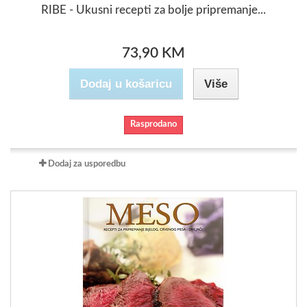
RIBE - Ukusni recepti za bolje pripremanje...
73,90 KM
Dodaj u košaricu
Više
Rasprodano
Dodaj za usporedbu