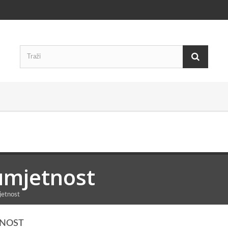
umjetnost
jetnost
TNOST