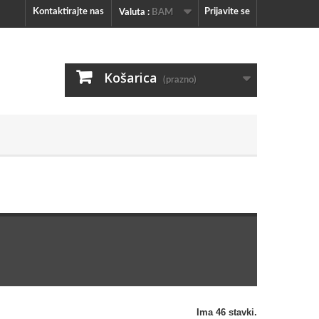
Kontaktirajte nas
Prijavite se
Valuta :
BAM
Košarica
(prazno)
Ima 46 stavki.