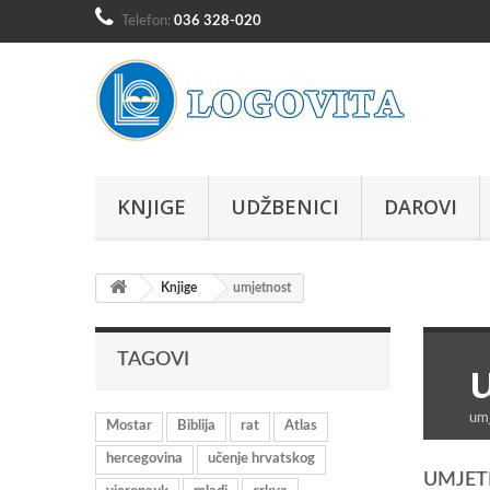
Telefon:
036 328-020
KNJIGE
UDŽBENICI
DAROVI
Knjige
umjetnost
TAGOVI
um
Mostar
Biblija
rat
Atlas
hercegovina
učenje hrvatskog
UMJE