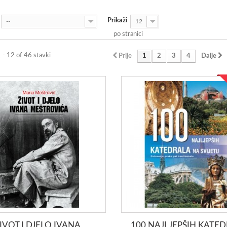
Prikaži
--
12
po stranici
1 - 12 of 46 stavki
Prije
1
2
3
4
Dalje
IVOT I DJELO IVANA
100 NAJLJEPŠIH KATE