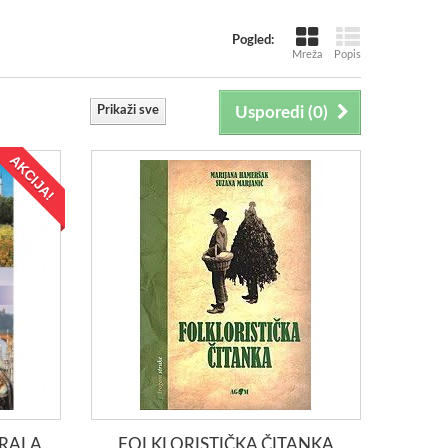
Pogled:
Mreža
Popis
Prikaži sve
Usporedi (
0
)
AKCIJA!
DRALA
FOLKLORISTIČKA ČITANKA