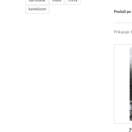
vjeronauk
mladi
crkva
katekizam
Posloži po
Prikazuje 
Ž