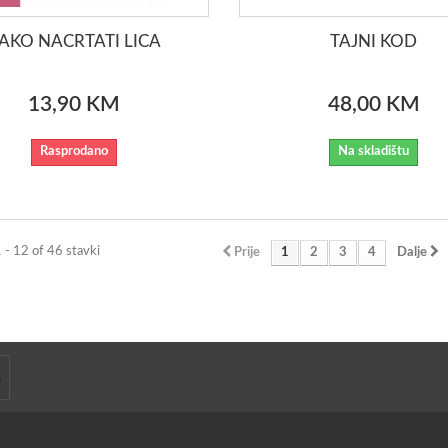
AKO NACRTATI LICA
TAJNI KOD
13,90 KM
48,00 KM
Rasprodano
Na skladištu
1 - 12 of 46 stavki
Prije
1
2
3
4
Dalje