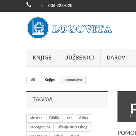
Telefon:
036 328-020
KNJIGE
UDŽBENICI
DAROVI
Knjige
pomorstvo
TAGOVI
po
Mostar
Biblija
rat
Atlas
hercegovina
učenje hrvatskog
POMO