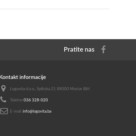
Pratite nas
Kontakt informacije
Logovita d.o.o., Splitska 21 88000 Mostar BiH
Telefon
036 328-020
E-mail:
info@logovita.ba