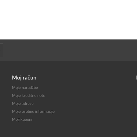
Moj račun
Moje narudžbe
Moje kreditne note
Moje adrese
Moje osobne informacije
Moji kuponi