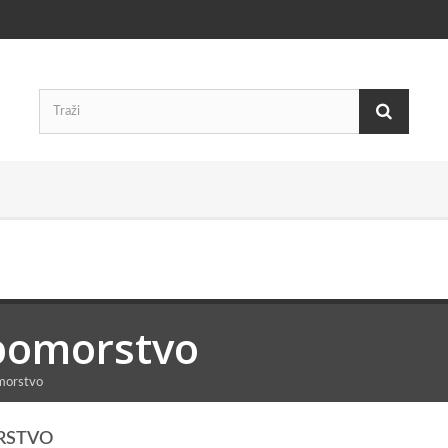
pomorstvo
morstvo
RSTVO