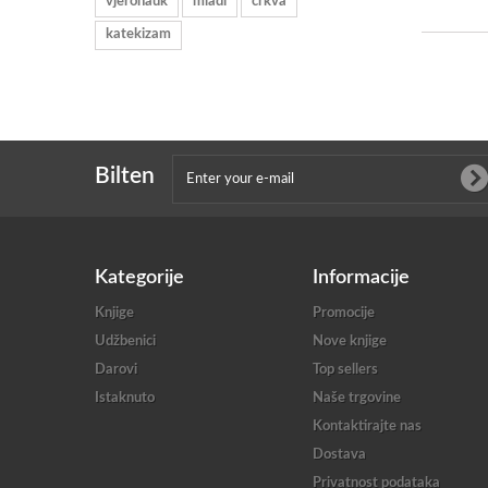
vjeronauk
mladi
crkva
katekizam
Bilten
Kategorije
Informacije
Knjige
Promocije
Udžbenici
Nove knjige
Darovi
Top sellers
Istaknuto
Naše trgovine
Kontaktirajte nas
Dostava
Privatnost podataka