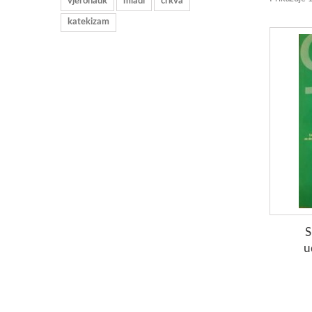
vjeronauk
mladi
crkva
katekizam
S
u