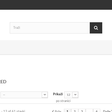
RED
Prikaži
--
12
po stranici
1 - 12 of 61 stavki
Prije
1
2
3
...
6
Dalje