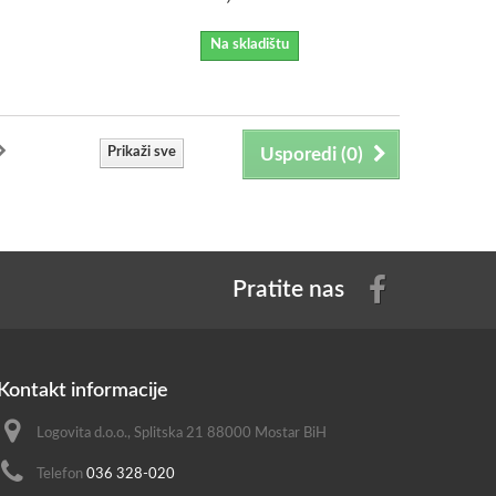
Na skladištu
Prikaži sve
Usporedi (
0
)
Pratite nas
Kontakt informacije
Logovita d.o.o., Splitska 21 88000 Mostar BiH
Telefon
036 328-020