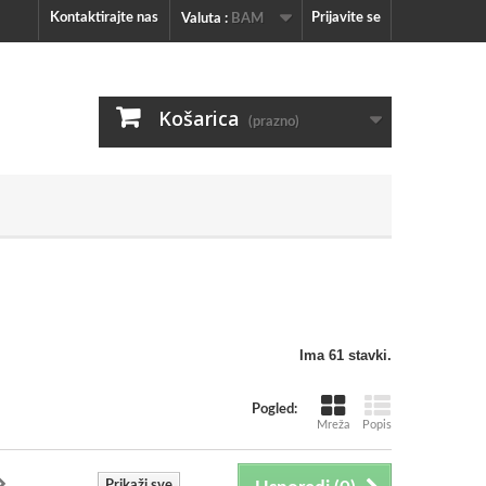
Kontaktirajte nas
Prijavite se
Valuta :
BAM
Košarica
(prazno)
Ima 61 stavki.
Pogled:
Mreža
Popis
Prikaži sve