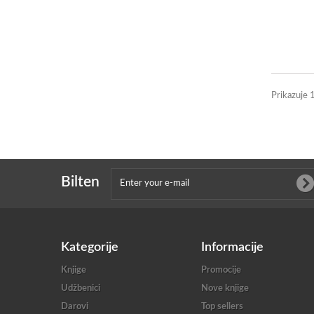
Prikazuje 
Bilten
Kategorije
Informacije
Knjige
Promocije
Udžbenici
Nove knjige
Darovi
Top sellers