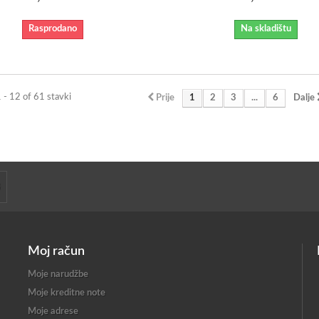
Rasprodano
Na skladištu
1 - 12 of 61 stavki
Prije
1
2
3
...
6
Dalje
Moj račun
Moje narudžbe
Moje kreditne note
Moje adrese