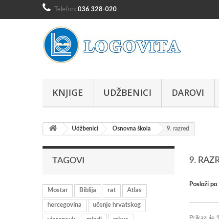
Telefon:
036 328-020
KNJIGE
UDŽBENICI
DAROVI
Udžbenici
Osnovna škola
9. razred
9. RAZ
TAGOVI
Posloži po
Mostar
Biblija
rat
Atlas
hercegovina
učenje hrvatskog
Prikazuje 