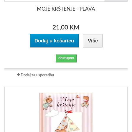
MOJE KRŠTENJE - PLAVA
21,00 KM
Dodaj u košaricu
Više
dostupno
Dodaj za usporedbu