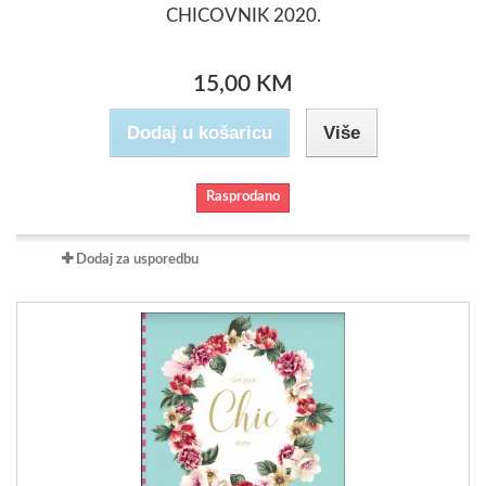
CHICOVNIK 2020.
15,00 KM
Dodaj u košaricu
Više
Rasprodano
Dodaj za usporedbu