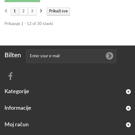
1
2
3
Prikaži sve
Prikazuje 1 - 12 of 30 stavki
Bilten
Kategorije
Informacije
Moj račun