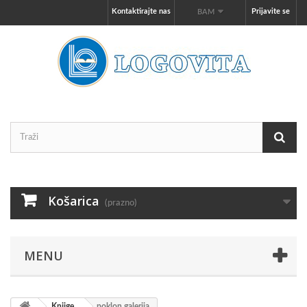
Kontaktirajte nas
Prijavite se
BAM
Košarica
(prazno)
MENU
Knjige
poklon galerija