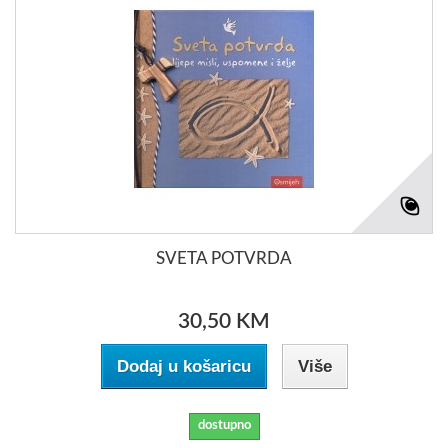
SVETA POTVRDA
30,50 KM
Dodaj u košaricu
Više
dostupno