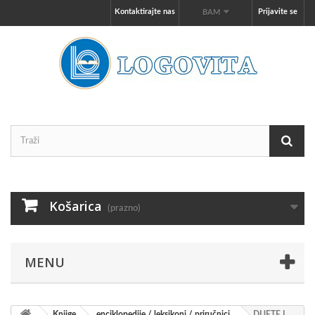
Kontaktirajte nas
Prijavite se
BAM
Košarica
(prazno)
MENU
Knjige
enciklopedije / leksikoni / priručnici
DIJETE I