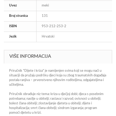
Uvez
meki
Broj stranica
131
ISBN
953-212-253-2
Jezik
Hrvatski
VIŠE INFORMACIJA
Priručnik "Dijete i kriza" je namijenjen svima koji se mogu naći u
situaciji da pružaju podršku djeci koja su zbog traumatskih događaja
postala ranjiva – prvenstveno njihovim roditeljima, odgajateljima i
učiteljima.
Priručnik obrađuje niz tema: kriza u dječjoj dobi; djeca s posebnim
potrebama; nasilje u obitelji; rastava i razvod; ovisnost u obitelji;
bolest člana obitelji; zlostavljanje djeteta u obitelji; dijete i
hospitalizacija; smrt člana obitelji; sindrom izgaranja; program
pomoći djetetu u krizi.