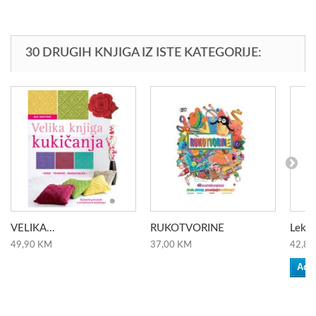
30 DRUGIH KNJIGA IZ ISTE KATEGORIJE:
VELIKA...
RUKOTVORINE
Leksi
49,90 KM
37,00 KM
42,80
Add 