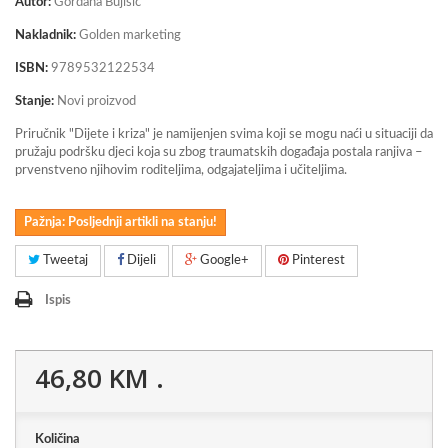
Autor:
Gordana Bujišić
Nakladnik:
Golden marketing
ISBN:
9789532122534
Stanje:
Novi proizvod
Priručnik "Dijete i kriza" je namijenjen svima koji se mogu naći u situaciji da
pružaju podršku djeci koja su zbog traumatskih događaja postala ranjiva –
prvenstveno njihovim roditeljima, odgajateljima i učiteljima.
Pažnja: Posljednji artikli na stanju!
Tweetaj
Dijeli
Google+
Pinterest
Ispis
46,80 KM
.
Količina