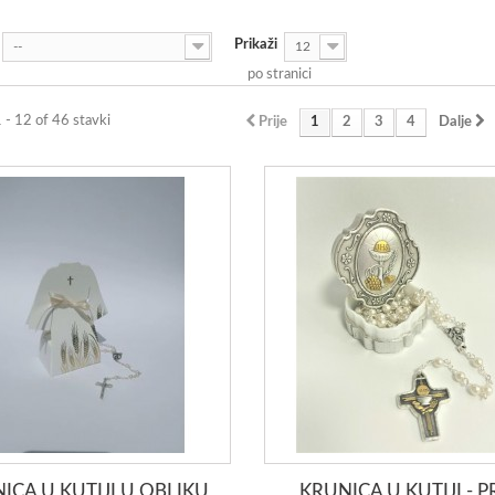
Prikaži
--
12
po stranici
1 - 12 of 46 stavki
Prije
1
2
3
4
Dalje
ICA U KUTIJI U OBLIKU
KRUNICA U KUTIJI - 