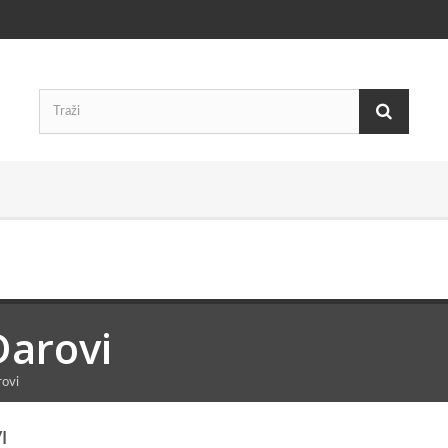
Darovi
ovi
I