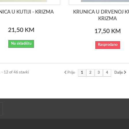
ICA U KUTIJI - KRIZMA
KRUNICA U DRVENOJ KUT
KRIZMA
21,50 KM
17,50 KM
Na skladištu
Rasprodano
1 - 12 of 46 stavki
Prije
1
2
3
4
Dalje