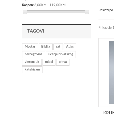
Raspon:
8,00KM - 119,00KM
Posloži po
Prikazuje 
TAGOVI
Mostar
Biblija
rat
Atlas
hercegovina
učenje hrvatskog
vjeronauk
mladi
crkva
katekizam
KRUN