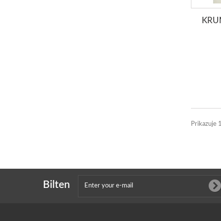
KRUN
Prikazuje 
Bilten