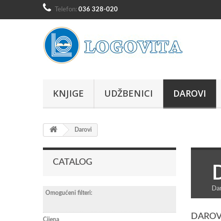
Telefon:
036 328-020
KNJIGE
UDŽBENICI
DAROVI
Darovi
CATALOG
Dar
Omogućeni filteri:
DAROV
Cijena