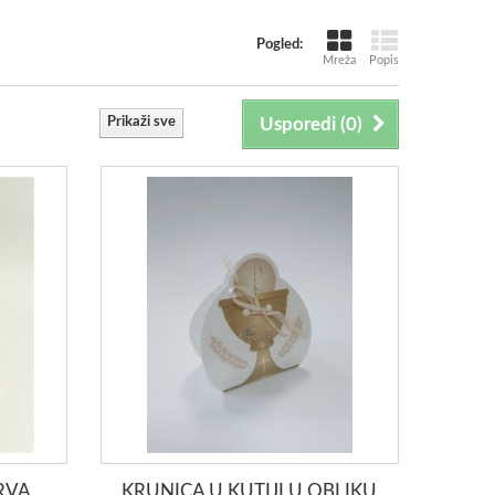
Pogled:
Mreža
Popis
Prikaži sve
Usporedi (
0
)
PRVA
KRUNICA U KUTIJI U OBLIKU