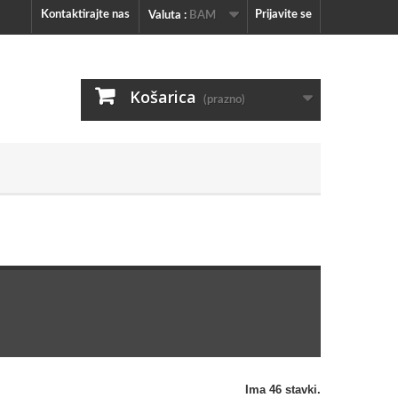
Kontaktirajte nas
Prijavite se
Valuta :
BAM
Košarica
(prazno)
Ima 46 stavki.