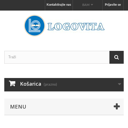
Kontaktirajte nas
Prijavite se
BAM
Košarica
(prazno)
MENU