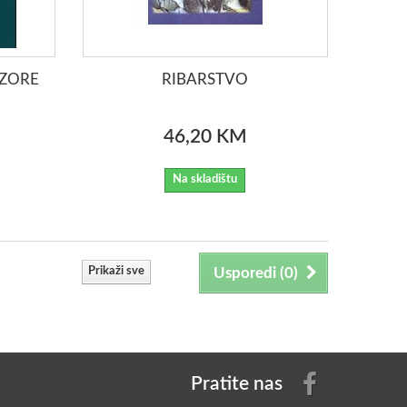
NZORE
RIBARSTVO
46,20 KM
Na skladištu
Prikaži sve
Usporedi (
0
)
Pratite nas