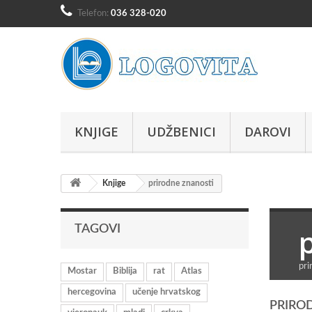
Telefon:
036 328-020
KNJIGE
UDŽBENICI
DAROVI
Knjige
prirodne znanosti
TAGOVI
pri
Mostar
Biblija
rat
Atlas
hercegovina
učenje hrvatskog
PRIRO