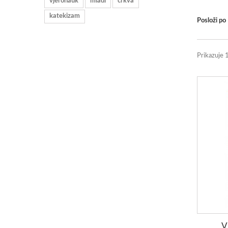
vjeronauk
mladi
crkva
katekizam
Posloži po
Prikazuje 
V