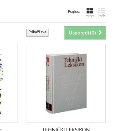
Pogled:
Mreža
Popis
Prikaži sve
Usporedi (
0
)
E
TEHNIČKI LEKSIKON