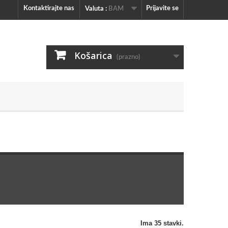
Kontaktirajte nas
Prijavite se
Valuta :
BAM
Košarica
(prazno)
Ima 35 stavki.