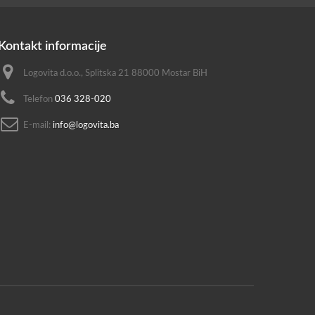
Kontakt informacije
Logovita d.o.o., Splitska 21 88000 Mostar BiH
Telefon
036 328-020
E-mail:
info@logovita.ba