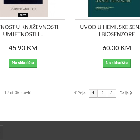
TNOST U KNJIŽEVNOSTI,
UVOD U HEMIJSKE SE
UMJETNOSTI I...
I BIOSENZORE
45,90 KM
60,00 KM
Na skladištu
Na skladištu
1 - 12 of 35 stavki
Prije
1
2
3
Dalje