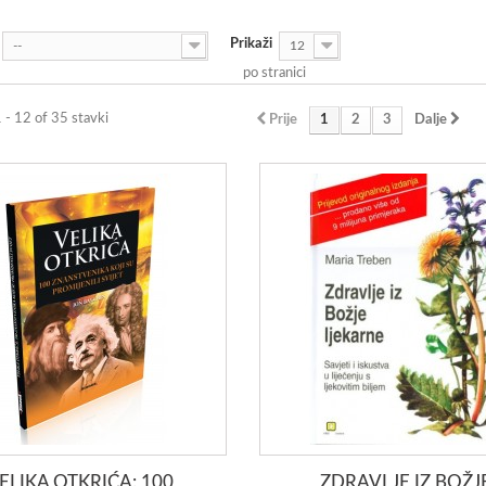
Prikaži
--
12
po stranici
1 - 12 of 35 stavki
Prije
1
2
3
Dalje
ELIKA OTKRIĆA: 100
ZDRAVLJE IZ BOŽJ