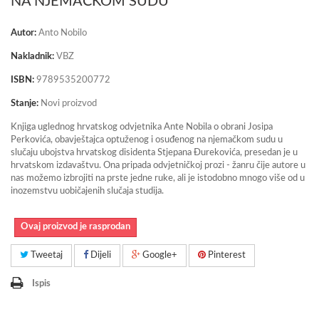
NA NJEMAČKOM SUDU
Autor:
Anto Nobilo
Nakladnik:
VBZ
ISBN:
9789535200772
Stanje:
Novi proizvod
Knjiga uglednog hrvatskog odvjetnika Ante Nobila o obrani Josipa
Perkovića, obavještajca optuženog i osuđenog na njemačkom sudu u
slučaju ubojstva hrvatskog disidenta Stjepana Đurekovića, presedan je u
hrvatskom izdavaštvu. Ona pripada odvjetničkoj prozi - žanru čije autore u
nas možemo izbrojiti na prste jedne ruke, ali je istodobno mnogo više od u
inozemstvu uobičajenih slučaja studija.
Ovaj proizvod je rasprodan
Tweetaj
Dijeli
Google+
Pinterest
Ispis