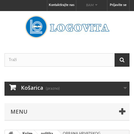
Kontaktirajte nas
Prijavite se
BAM
Košarica
(prazno)
MENU
Knjige
politika
OBRANA HRVATSKOG