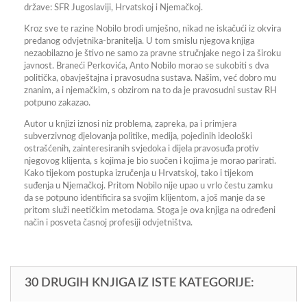
države: SFR Jugoslaviji, Hrvatskoj i Njemačkoj.
Kroz sve te razine Nobilo brodi umješno, nikad ne iskačući iz okvira
predanog odvjetnika-branitelja. U tom smislu njegova knjiga
nezaobilazno je štivo ne samo za pravne stručnjake nego i za široku
javnost. Braneći Perkovića, Anto Nobilo morao se sukobiti s dva
politička, obavještajna i pravosudna sustava. Našim, već dobro mu
znanim, a i njemačkim, s obzirom na to da je pravosudni sustav RH
potpuno zakazao.
Autor u knjizi iznosi niz problema, zapreka, pa i primjera
subverzivnog djelovanja politike, medija, pojedinih ideološki
ostrašćenih, zainteresiranih svjedoka i dijela pravosuđa protiv
njegovog klijenta, s kojima je bio suočen i kojima je morao parirati.
Kako tijekom postupka izručenja u Hrvatskoj, tako i tijekom
suđenja u Njemačkoj. Pritom Nobilo nije upao u vrlo čestu zamku
da se potpuno identificira sa svojim klijentom, a još manje da se
pritom služi neetičkim metodama. Stoga je ova knjiga na određeni
način i posveta časnoj profesiji odvjetništva.
30 DRUGIH KNJIGA IZ ISTE KATEGORIJE: