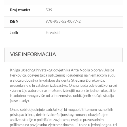
Broj stranica
539
ISBN
978-953-52-0077-2
Jezik
Hrvatski
VIŠE INFORMACIJA
Knjiga uglednog hrvatskog odvjetnika Ante Nobila o obrani Josipa
Perkovića, obavještajca optuženog i osuđenog na njemačkom sudu
u slučaju ubojstva hrvatskog disidenta Stjepana Đurekovića,
presedan je u hrvatskom izdavaštvu. Ona pripada odvjetničkoj prozi
- žanru čije autore u nas možemo izbrojiti na prste jedne ruke, ali je
istodobno mnogo više od u inozemstvu uobičajenih slučaja studija
(case study).
Ona u sebi objedinjuje sadržaj koji bi mogao biti temom raznolikih
pristupa: trilera, detektivsko-špijunskog romana, obavještajne
analize, studije o političkim zavjerama, eseja o pravosudnim
prilikama na povijesnim vjetrometinama – i to ne u jednoj nego u tri