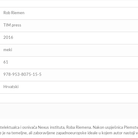
Rob Riemen
TIM press
2016
meki
61
978-953-8075-15-5
Hrvatski
ntelektualca i osnivača Nexus instituta, Roba Riemena. Nakon uspješnica Plemstvo
 je na temeljne, ali zaboravljene zapadnoeuropske ideale u kojem autor nastoji v