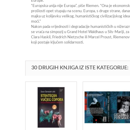
Europe.
“Europska unija nije Europa”, piše Riemen. “Ona je ekonomska un
prošlosti opet stupaju na scenu. Europa, s druge strane, danas
majka uz kolijevku velikog, humanističkog civilizacijskog ideala. T
moći.”
Nakon pada vrijednosti i degradacije humanističkih u nižeraz
se vraća na simpozij u Grand Hotel Waldhaus u Sils-Mariji, 
Clara Haskil, Friedrich Nietzsche ili Marcel Proust, Riemenovi
koji postaje ključem solidarnosti.
30 DRUGIH KNJIGA IZ ISTE KATEGORIJE: