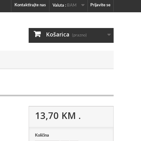
Kontaktirajte nas
Prijavite se
Valuta :
BAM
Košarica
(prazno)
13,70 KM
.
Količina