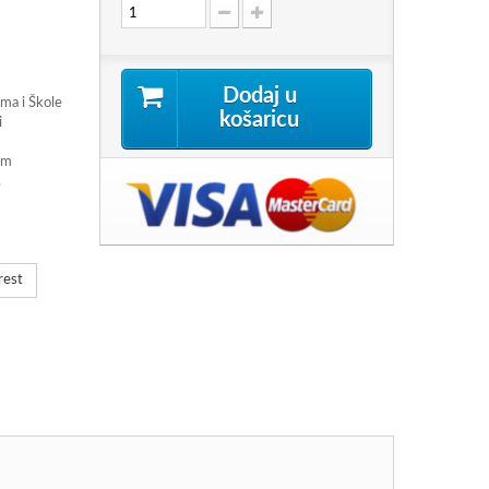
Dodaj u
ma i Škole
košaricu
i
am
.
rest