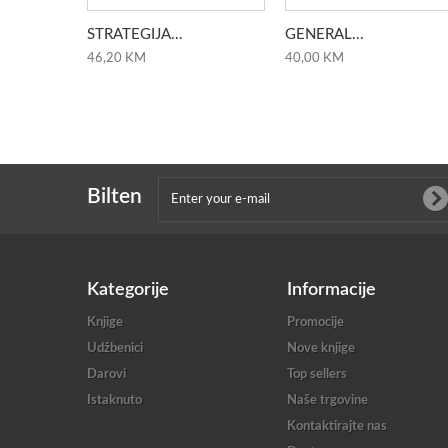
STRATEGIJA...
GENERAL...
46,20 KM
40,00 KM
Bilten
Kategorije
Informacije
Knjige
Promocije
Udžbenici
Nove knjige
Darovi
Top sellers
Istaknuto
Naše trgovine
Kontaktirajte nas