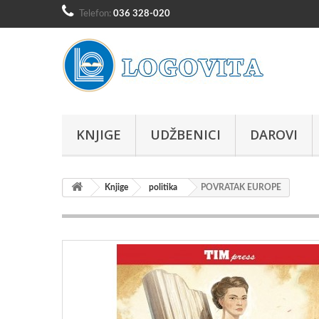
Telefon:
036 328-020
KNJIGE
UDŽBENICI
DAROVI
Knjige
politika
POVRATAK EUROPE