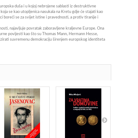
 europska duša i u kojoj nebrojene sablasti iz destruktivne
 koja se kao utopljenica nasukala na Kretu gdje će stajati kao
i boreći se za svijet istine i pravednosti, a protiv tiranije i
nosti, najavljuje povratak zaboravljene kraljevne Europe. Ona
ulturne povijesti kao što su Thomas Mann, Hermann Hesse,
anizirati suvremenu demokraciju širenjem europskog identiteta