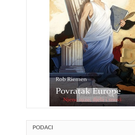
Prikaži uvećano
PODACI