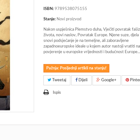
ISBN:
9789538075155
Stanje:
Novi proizvod
Nakon uspješnica Plemstvo duha, Vječiti povratak fašiz
života, novi naslov, Povratak Europe. Njene suze, djela 
snovi podsjećanje je na temeljne, ali zaboravljene
zapadnoeuropske ideale u kojem autor nastoji vratiti n
povjerenje u europske vrijednosti i budućnost Europe..
Pažnja: Posljednji artikli na stanju!
Tweetaj
Dijeli
Google+
Pinte
Ispis