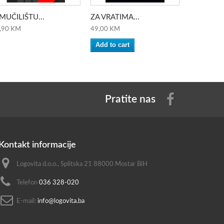
MUČILIŠTU...
ZA VRATIMA...
NEZAVISN
,90 KM
49,00 KM
61,60 KM
Add to cart
Pratite nas
Kontakt informacije
Logovita d.o.o., Splitska 21 88000 Mostar BiH
Telefon
036 328-020
E-mail:
info@logovita.ba