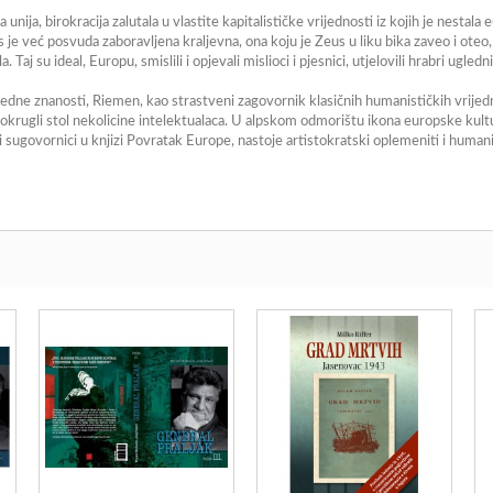
ija, birokracija zalutala u vlastite kapitalističke vrijednosti iz kojih je nestala
 je već posvuda zaboravljena kraljevna, ona koju je Zeus u liku bika zaveo i oteo,
aj su ideal, Europu, smislili i opjevali mislioci i pjesnici, utjelovili hrabri uglednic
redne znanosti, Riemen, kao strastveni zagovornik klasičnih humanističkih vrijed
za okrugli stol nekolicine intelektualaca. U alpskom odmorištu ikona europske k
 sugovornici u knjizi
Povratak Europe
, nastoje artistokratski oplemeniti i hum