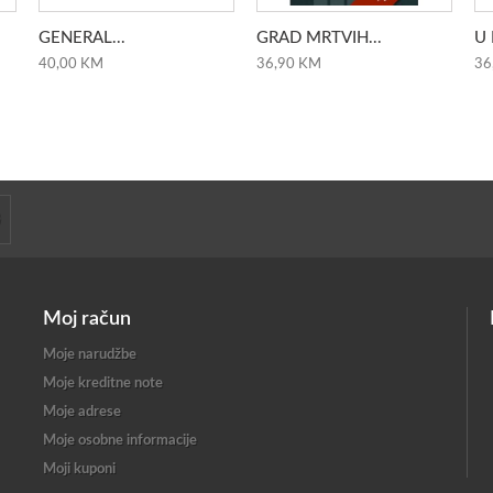
GENERAL...
GRAD MRTVIH...
U 
40,00 KM
36,90 KM
36
Moj račun
Moje narudžbe
Moje kreditne note
Moje adrese
Moje osobne informacije
Moji kuponi