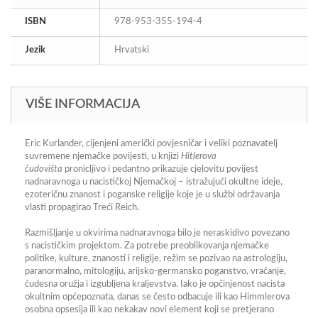
ISBN
978-953-355-194-4
Jezik
Hrvatski
VIŠE INFORMACIJA
Eric Kurlander
, cijenjeni američki povjesničar i veliki poznavatelj
suvremene njemačke povijesti, u knjizi
Hitlerova
čudovišta
pronicljivo i pedantno prikazuje cjelovitu povijest
nadnaravnoga u nacističkoj Njemačkoj – istražujući okultne ideje,
ezoteričnu znanost i poganske religije koje je u službi održavanja
vlasti propagirao
Treći Reich
.
Razmišljanje u okvirima nadnaravnoga bilo je neraskidivo povezano
s nacističkim projektom. Za potrebe
preoblikovanja njemačke
politike, kulture, znanosti i religije
, režim se pozivao na astrologiju,
paranormalno, mitologiju, arijsko-germansko poganstvo, vračanje,
čudesna oružja i izgubljena kraljevstva. Iako je opčinjenost nacista
okultnim općepoznata, danas se često odbacuje ili kao Himmlerova
osobna opsesija ili kao nekakav novi element koji se pretjerano