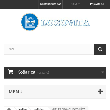
Kontaktirajte nas
Prijavite se
BAM
Košarica
(prazno)
MENU
Knjige
politika
HITLEROVA ČUDOVIŠTA