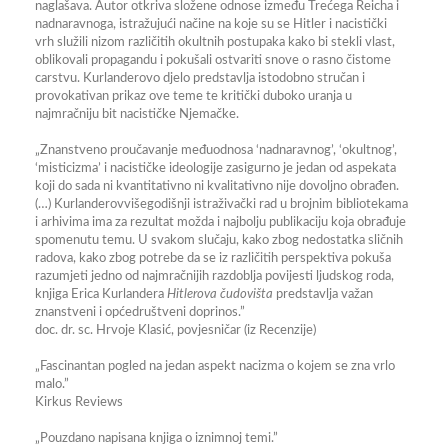
naglašava. Autor otkriva složene odnose između
Trećega Reicha i
nadnaravnoga
, istražujući načine na koje su se
Hitler i nacistički
vrh
služili nizom različitih okultnih postupaka kako bi stekli vlast,
oblikovali propagandu i pokušali ostvariti snove o rasno čistome
carstvu. Kurlanderovo djelo predstavlja istodobno stručan i
provokativan prikaz ove teme te kritički duboko uranja u
najmračniju
bit nacističke Njemačke
.
„Znanstveno proučavanje međuodnosa ‘nadnaravnog’, ‘okultnog’,
‘misticizma’ i nacističke ideologije zasigurno je jedan od aspekata
koji do sada ni kvantitativno ni kvalitativno nije dovoljno obrađen.
(…)
Kurlanderov
višegodišnji istraživački rad u brojnim bibliotekama
i arhivima ima za rezultat možda i najbolju publikaciju koja obrađuje
spomenutu temu. U svakom slučaju, kako zbog nedostatka sličnih
radova, kako zbog potrebe da se iz različitih perspektiva pokuša
razumjeti jedno od najmračnijih razdoblja povijesti ljudskog roda,
knjiga
Erica Kurlandera
Hitlerova čudovišta
predstavlja važan
znanstveni i općedruštveni doprinos.”
doc. dr. sc. Hrvoje Klasić, povjesničar (iz Recenzije)
„Fascinantan pogled na jedan aspekt nacizma o kojem se zna vrlo
malo.”
Kirkus Reviews
„Pouzdano napisana knjiga o iznimnoj temi.”