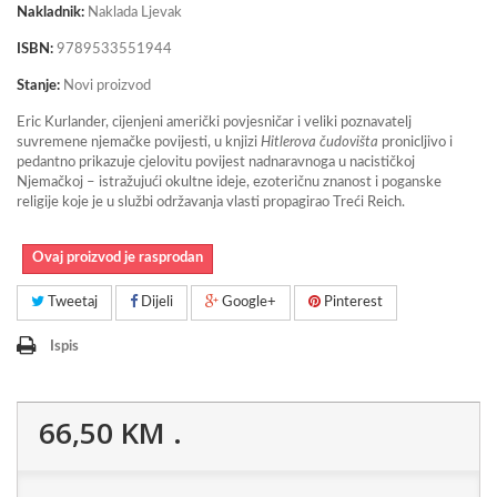
Nakladnik:
Naklada Ljevak
ISBN:
9789533551944
Stanje:
Novi proizvod
Eric Kurlander, cijenjeni američki povjesničar i veliki poznavatelj
suvremene njemačke povijesti, u knjizi
Hitlerova čudovišta
pronicljivo i
pedantno prikazuje cjelovitu povijest nadnaravnoga u nacističkoj
Njemačkoj – istražujući okultne ideje, ezoteričnu znanost i poganske
religije koje je u službi održavanja vlasti propagirao Treći Reich.
Ovaj proizvod je rasprodan
Tweetaj
Dijeli
Google+
Pinterest
Ispis
66,50 KM
.