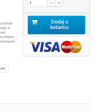
Dodaj u
ša minula
košaricu
enje: iz
jukom
eno čitavim
pod starost
rest