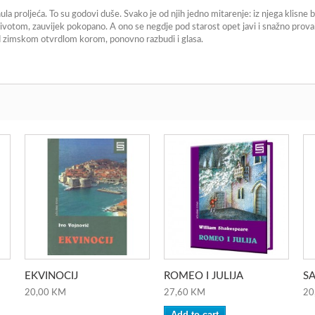
la proljeća. To su godovi duše. Svako je od njih jedno mitarenje: iz njega klisne 
ivotom, zauvijek pokopano. A ono se negdje pod starost opet javi i snažno provali 
od zimskom otvrdlom korom, ponovno razbudi i glasa.
EKVINOCIJ
ROMEO I JULIJA
SA
20,00 KM
27,60 KM
20
Add to cart