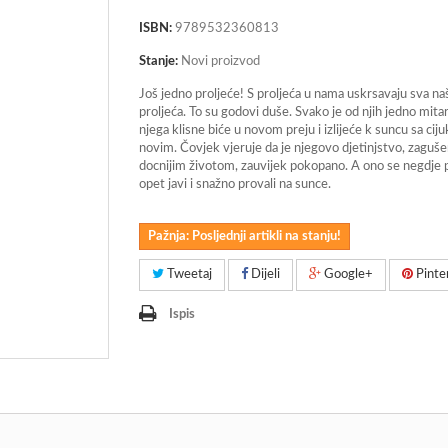
ISBN:
9789532360813
Stanje:
Novi proizvod
Još jedno proljeće! S proljeća u nama uskrsavaju sva na
proljeća. To su godovi duše. Svako je od njih jedno mitar
njega klisne biće u novom preju i izlijeće k suncu sa ci
novim. Čovjek vjeruje da je njegovo djetinjstvo, zaguš
docnijim životom, zauvijek pokopano. A ono se negdje 
opet javi i snažno provali na sunce.
Pažnja: Posljednji artikli na stanju!
Tweetaj
Dijeli
Google+
Pinte
Ispis