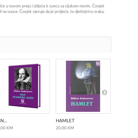
biće u novom preju i izlijeće k suncu sa cijukom novim. Čovjek
na sunce. Čovjek vjeruje da je proljeće, to djetinjstvo zraka,
N...
HAMLET
ANTOLOGI
,00 KM
20,00 KM
17,20 KM
Add to ca