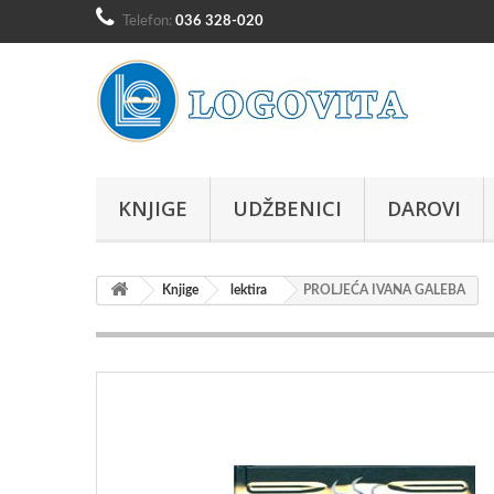
Telefon:
036 328-020
KNJIGE
UDŽBENICI
DAROVI
Knjige
lektira
PROLJEĆA IVANA GALEBA