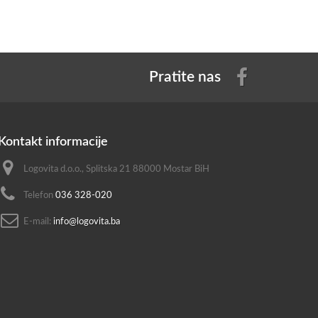
Pratite nas
Kontakt informacije
Logovita d.o.o., Splitska 21 88000 Mostar BiH
Telefon
036 328-020
E-mail:
info@logovita.ba