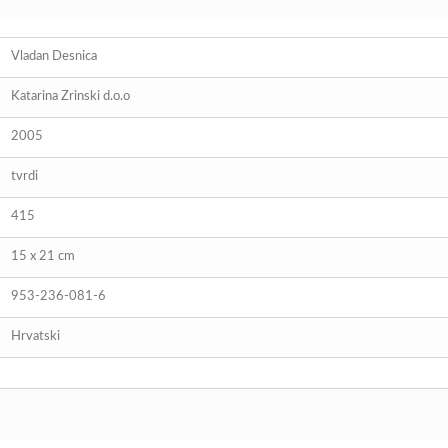
Vladan Desnica
Katarina Zrinski d.o.o
2005
tvrdi
415
15 x 21 cm
953-236-081-6
Hrvatski