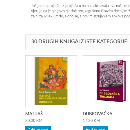
Još jedno proljeće! S proljeća u nama uskrsavaju sva naša minu
vjeruje da je njegovo djetinjstvo, zagušeno čitavim docnijim ž
za nj zauvijek umrlo, a ono se, s novim strujanjem sokova p
30 DRUGIH KNJIGA IZ ISTE KATEGORIJE:
MATIJAŠ...
DUBROVAČKA...
20,00 KM
17,20 KM
Add to cart
Add to cart