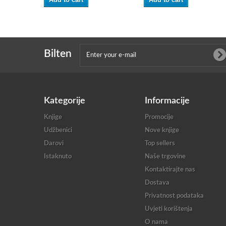
Bilten
Kategorije
Informacije
Knjige
Promocije
Udžbenici
Nove knjige
Darovi
Top sellers
Istaknuto
Naše trgovine
Kontaktirajte nas
Dostava
Privatnost podataka
Uvjeti korištenja
O nama