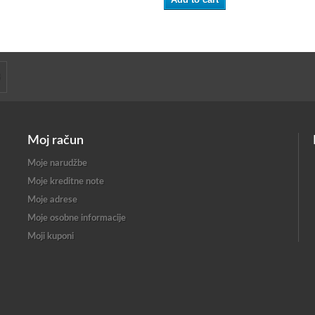
Moj račun
Moje narudžbe
Moje kreditne note
Moje adrese
Moje osobne informacije
Moji kuponi