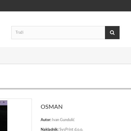
OSMAN
Autor:
Ivan Gundulić
Nakladnik:
SysPrint d.o.o.