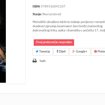
ISBN:
9789536041107
Stanje:
Novi proizvod
Metodički obrađeno lektirno izdanje povijesno-romant
dvadeset pjevanja (osamnaest dovršenih) znamenitog
dubrovačkog lirika, epika i dramatika s početka 17. stolj
Ovaj proizvod je rasprodan
Tweetaj
Dijeli
Google+
Pinte
Ispis