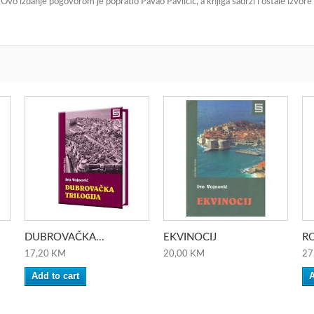
Ovo izdanje pogovorom je popratio Pavao Pavličić, a knjiga sadrži i ostale izvore 
DUBROVAČKA...
EKVINOCIJ
RO
17,20 KM
20,00 KM
27
Add to cart
A