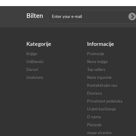
Bilten
Kategorije
Informacije
Knjige
Promocije
Udžbenici
Nove knjige
Darovi
Top sellers
Istaknuto
Naše trgovine
Kontaktirajte nas
Dostava
Privatnost podataka
Uvjeti korištenja
O nama
Plaćanje
mapa stranice