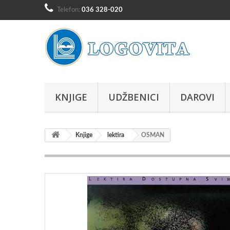
Telefon:
036 328-020
KNJIGE
UDŽBENICI
DAROVI
Knjige
lektira
OSMAN