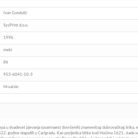
Ivan Gundulić
SysPrint d.o.o.
1996.
meki
86
953-6041-10-3
Hrvatski
pa u dvadeset pjevanja (osamnaest dovršenih) znamenitog dubrovačkog lirika, epi
2. godine dogodili u Carigradu. Kao posljedica bitke kod Hoćima 1621., kada su 