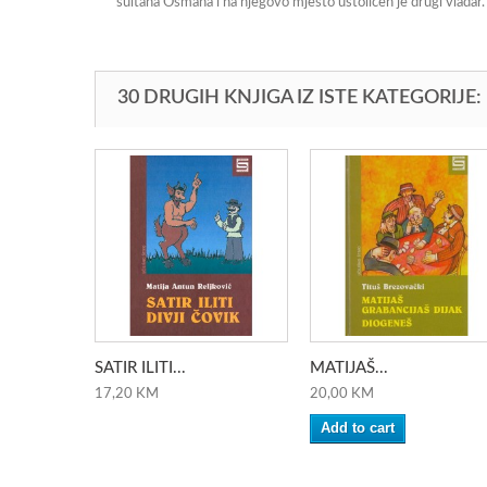
sultana Osmana i na njegovo mjesto ustoličen je drugi vladar. 
30 DRUGIH KNJIGA IZ ISTE KATEGORIJE:
SATIR ILITI...
MATIJAŠ...
17,20 KM
20,00 KM
Add to cart