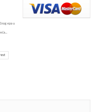
ičnog epa u
eća...
rest