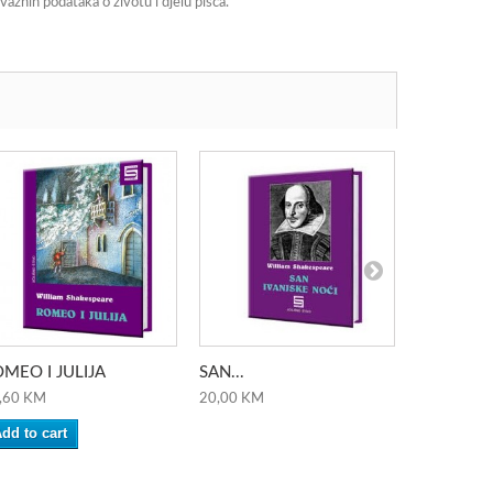
važnih podataka o životu i djelu pisca.
MEO I JULIJA
SAN...
HAMLET
,60 KM
20,00 KM
20,00 KM
dd to cart