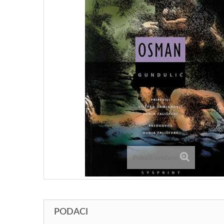
Prikaži uvećano
PODACI