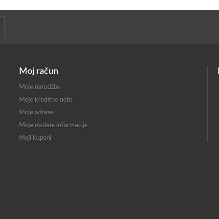
Moj račun
Moje narudžbe
Moje kreditne note
Moje adrese
Moje osobne informacije
Moji kuponi