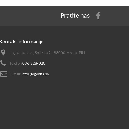
Pratite nas
Kontakt informacije
Logovita d.o.o., Splitska 21 88000 Mostar BiH
Telefon
036 328-020
E-mail:
info@logovita.ba