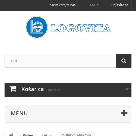
Kontaktirajte nas
Prijavite se
BAM
Košarica
(prazno)
MENU
Knjige
lektira
DUNDO MAROJE