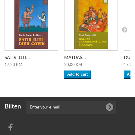
SATIR ILITI...
MATIJAŠ...
DUBR
17,20 KM
20,00 KM
17,20
Add to cart
Add 
Bilten