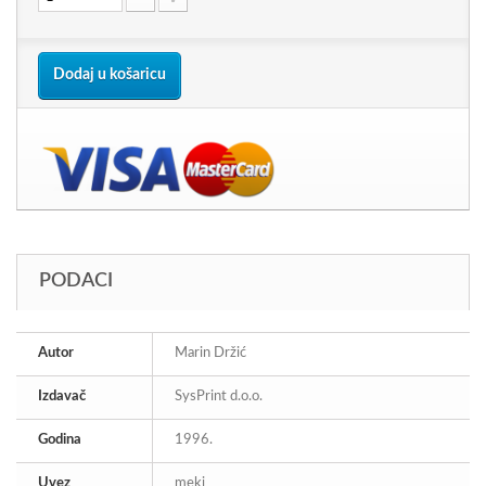
Dodaj u košaricu
PODACI
Autor
Marin Držić
Izdavač
SysPrint d.o.o.
Godina
1996.
Uvez
meki