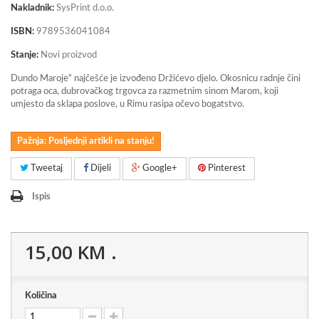
Nakladnik:
SysPrint d.o.o.
ISBN:
9789536041084
Stanje:
Novi proizvod
Dundo Maroje“ najčešće je izvođeno Držićevo djelo. Okosnicu radnje čini
potraga oca, dubrovačkog trgovca za razmetnim sinom Marom, koji
umjesto da sklapa poslove, u Rimu rasipa očevo bogatstvo.
Pažnja: Posljednji artikli na stanju!
Tweetaj
Dijeli
Google+
Pinterest
Ispis
15,00 KM
.
Količina