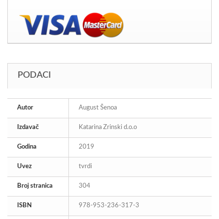
PODACI
Autor
August Šenoa
Izdavač
Katarina Zrinski d.o.o
Godina
2019
Uvez
tvrdi
Broj stranica
304
ISBN
978-953-236-317-3