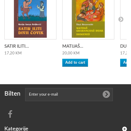
SATIR ILITI...
MATIJAŠ...
DUBR
17,20 KM
20,00 KM
17,20
Add to cart
Add 
Bilten
Kategorije