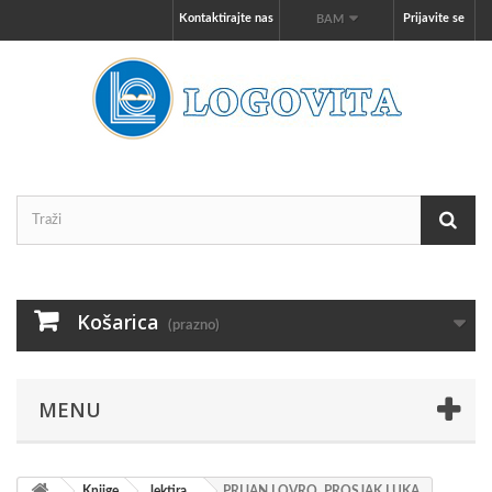
Kontaktirajte nas
Prijavite se
BAM
Košarica
(prazno)
MENU
Knjige
lektira
PRIJAN LOVRO, PROSJAK LUKA