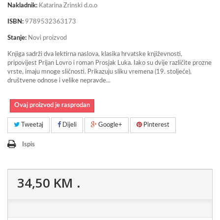
Nakladnik:
Katarina Zrinski d.o.o
ISBN:
9789532363173
Stanje:
Novi proizvod
Knjiga sadrži dva lektirna naslova, klasika hrvatske književnosti,
pripovijest Prijan Lovro i roman Prosjak Luka. Iako su dvije različite prozne
vrste, imaju mnoge sličnosti. Prikazuju sliku vremena (19. stoljeće),
društvene odnose i velike nepravde...
Ovaj proizvod je rasprodan
Tweetaj
Dijeli
Google+
Pinterest
Ispis
34,50 KM
.