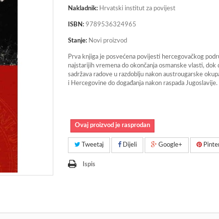
Nakladnik:
Hrvatski institut za povijest
ISBN:
9789536324965
Stanje:
Novi proizvod
Prva knjiga je posvećena povijesti hercegovačkog podr
najstarijih vremena do okončanja osmanske vlasti, dok
sadržava radove u razdoblju nakon austrougarske okup
i Hercegovine do događanja nakon raspada Jugoslavije.
Ovaj proizvod je rasprodan
Tweetaj
Dijeli
Google+
Pinte
Ispis