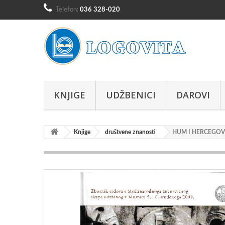
Telefon:
036 328-020
KNJIGE
UDŽBENICI
DAROVI
Knjige
društvene znanosti
HUM I HERCEGOVINA