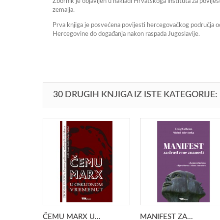
Zbornik je objavljen u nakladi Hrvatskoga instituta za povije
zemalja.
Prva knjiga je posvećena povijesti hercegovačkog područja o
Hercegovine do događanja nakon raspada Jugoslavije.
30 DRUGIH KNJIGA IZ ISTE KATEGORIJE:
ČEMU MARX U...
MANIFEST ZA...