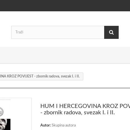
 KROZ POVIJEST - zbornik radova, svezak I. i II.
HUM I HERCEGOVINA KROZ POV
- zbornik radova, svezak I. i II.
Autor:
Skupina autora