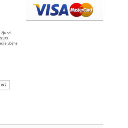
učja od
 druga
acije Bosne
rest