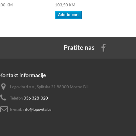
,00 KM
103,50 KM
103,50 KM
Add to cart
Add to ca
Pratite nas
Kontakt informacije
Logovita d.o.o., Splitska 21 88000 Mostar BiH
Telefon
036 328-020
E-mail:
info@logovita.ba