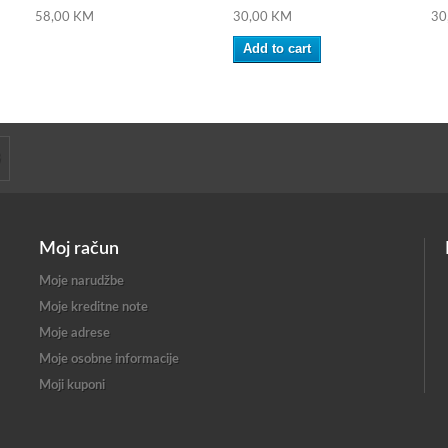
58,00 KM
30,00 KM
30
Add to cart
Moj račun
Moje narudžbe
Moje kreditne note
Moje adrese
Moje osobne informacije
Moji kuponi