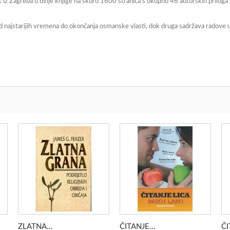
st iz Zagreba u dvije knjige na skoro 1600 stranica s ukupno 46 autorskih prilog
d najstarijih vremena do okončanja osmanske vlasti, dok druga sadržava radove 
ZLATNA...
ČITANJE...
ČI