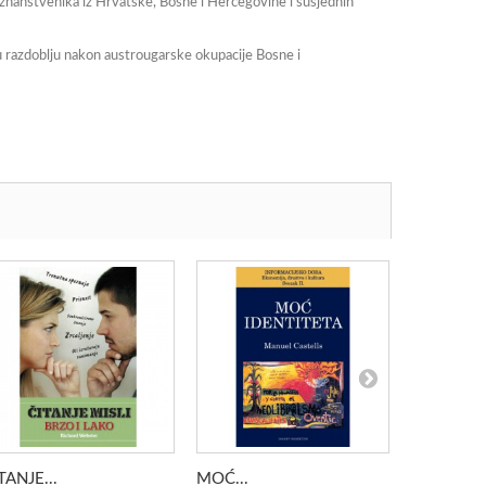
a znanstvenika iz Hrvatske, Bosne i Hercegovine i susjednih
u razdoblju nakon austrougarske okupacije Bosne i
TANJE...
MOĆ...
KRAJ...