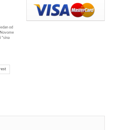
 jedan od
 u Novome
i "sina
rest