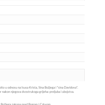
bito u odnosu na Isusa Krista, Sina Božjega i "sina Davidova".
r nakon njegova dvostrukoga grijeha: preljuba i ubojstva.
a od Božjega zakona pred Bogom i Crkvom.