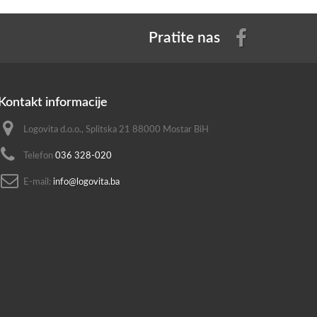
Pratite nas
Kontakt informacije
Logovita d.o.o., Splitska 21 88000 Mostar BiH
Telefon
036 328-020
E-mail:
info@logovita.ba