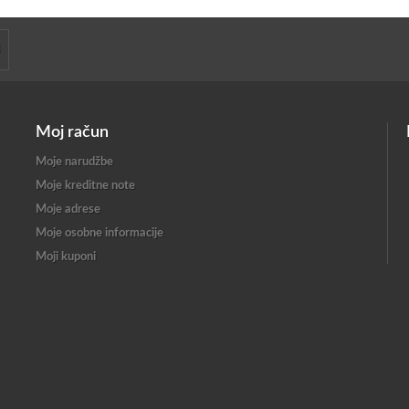
Moj račun
Moje narudžbe
Moje kreditne note
Moje adrese
Moje osobne informacije
Moji kuponi