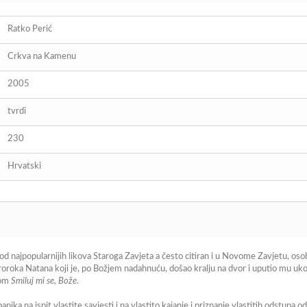
Ratko Perić
Crkva na Kamenu
2005
tvrdi
230
Hrvatski
n od najpopularnijih likova Staroga Zavjeta a često citiran i u Novome Zavjetu, oso
proroka Natana koji je, po Božjem nadahnuću, došao kralju na dvor i uputio mu uko
mom
Smiluj mi se, Bože
.
nika na ispit vlastite savjesti i na vlastito kajanje i priznanje vlastitih odstup