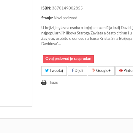
ISBN:
3870149002855
Stanje:
Novi proizvod
U knjizi je glavna osoba o kojoj se razmišlja kralj David,
najpopularnijih likova Staroga Zavjeta a često citiran i
Zavjetu, osobito u odnosu na Isusa Krista, Sina Božjega 
Davidova"...
Ovaj proizvod je rasprodan
Tweetaj
Dijeli
Google+
Pinte
Ispis