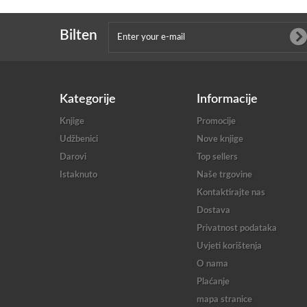
Bilten
Kategorije
Informacije
Knjige
Promocije
Udžbenici
Nove knjige
Darovi
Top sellers
Istaknuto
Naše trgovine
Kontaktirajte nas
Dostava
Privatnost podataka
Uvjeti korištenja
O nama
Plaćanje
mapa stranice