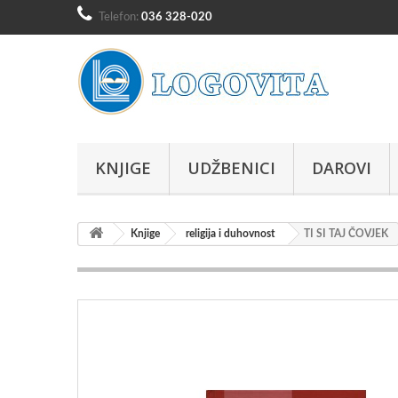
Telefon:
036 328-020
KNJIGE
UDŽBENICI
DAROVI
Knjige
religija i duhovnost
TI SI TAJ ČOVJEK