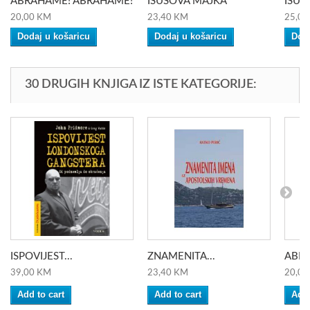
ABRAHAME! ABRAHAME!
ISUSOVA MAJKA
ISUS
20,00 KM
23,40 KM
25,00
Dodaj u košaricu
Dodaj u košaricu
Doda
30 DRUGIH KNJIGA IZ ISTE KATEGORIJE:
ISPOVIJEST...
ZNAMENITA...
ABRA
39,00 KM
23,40 KM
20,00
Add to cart
Add to cart
Add 