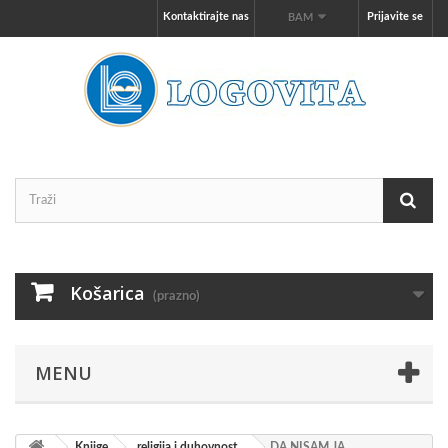
Kontaktirajte nas
Prijavite se
BAM
Košarica
(prazno)
MENU
Knjige
religija i duhovnost
DA NISAM JA,