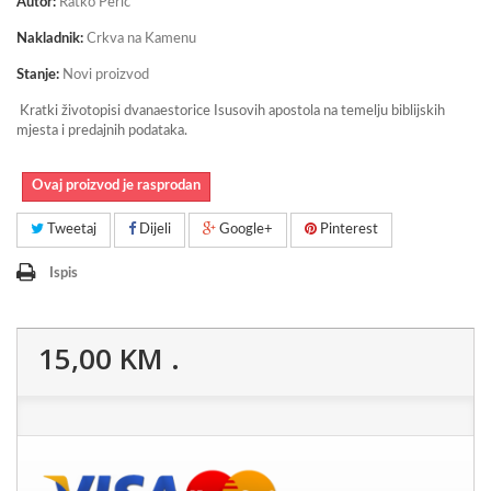
Autor:
Ratko Perić
Nakladnik:
Crkva na Kamenu
Stanje:
Novi proizvod
Kratki životopisi dvanaestorice Isusovih apostola na temelju biblijskih
mjesta i predajnih podataka.
Ovaj proizvod je rasprodan
Tweetaj
Dijeli
Google+
Pinterest
Ispis
15,00 KM
.