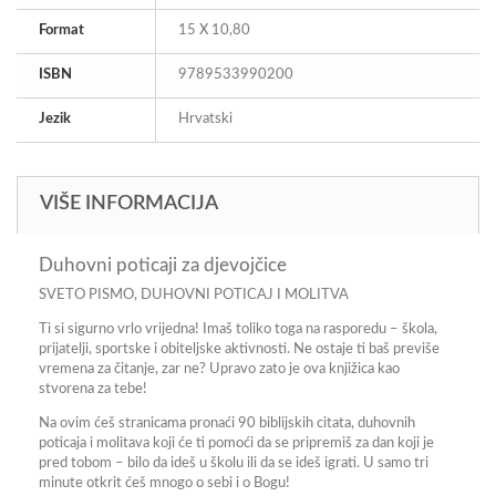
Format
15 X 10,80
ISBN
9789533990200
Jezik
Hrvatski
VIŠE INFORMACIJA
Duhovni poticaji za djevojčice
SVETO PISMO, DUHOVNI POTICAJ I MOLITVA
Ti si sigurno vrlo vrijedna! Imaš toliko toga na rasporedu – škola,
prijatelji, sportske i obiteljske aktivnosti. Ne ostaje ti baš previše
vremena za čitanje, zar ne? Upravo zato je ova knjižica kao
stvorena za tebe!
Na ovim ćeš stranicama pronaći 90 biblijskih citata, duhovnih
poticaja i molitava koji će ti pomoći da se pripremiš za dan koji je
pred tobom – bilo da ideš u školu ili da se ideš igrati. U samo tri
minute otkrit ćeš mnogo o sebi i o Bogu!