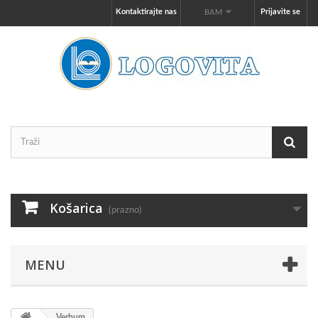
Kontaktirajte nas
Prijavite se
BAM
Košarica
(prazno)
MENU
Verbum