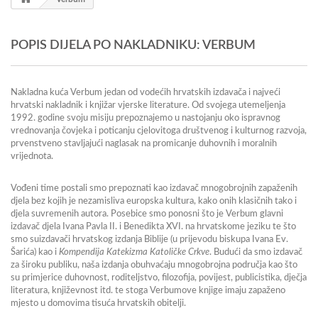
POPIS DIJELA PO NAKLADNIKU: VERBUM
Nakladna kuća Verbum jedan od vodećih hrvatskih izdavača i najveći
hrvatski nakladnik i knjižar vjerske literature. Od svojega utemeljenja
1992. godine svoju misiju prepoznajemo u nastojanju oko ispravnog
vrednovanja čovjeka i poticanju cjelovitoga društvenog i kulturnog razvoja,
prvenstveno stavljajući naglasak na promicanje duhovnih i moralnih
vrijednota.
Vođeni time postali smo prepoznati kao izdavač mnogobrojnih zapaženih
djela bez kojih je nezamisliva europska kultura, kako onih klasičnih tako i
djela suvremenih autora. Posebice smo ponosni što je Verbum glavni
izdavač djela Ivana Pavla II. i Benedikta XVI. na hrvatskome jeziku te što
smo suizdavači hrvatskog izdanja Biblije (u prijevodu biskupa Ivana Ev.
Šarića) kao i
Kompendija Katekizma Katoličke Crkve
. Budući da smo izdavač
za široku publiku, naša izdanja obuhvaćaju mnogobrojna područja kao što
su primjerice duhovnost, roditeljstvo, filozofija, povijest, publicistika, dječja
literatura, književnost itd. te stoga Verbumove knjige imaju zapaženo
mjesto u domovima tisuća hrvatskih obitelji.