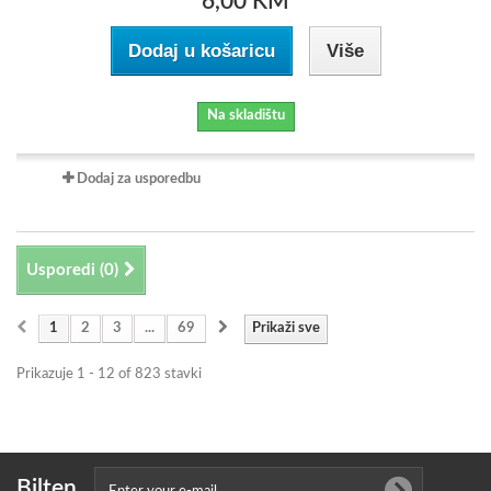
6,00 KM
Dodaj u košaricu
Više
Na skladištu
Dodaj za usporedbu
Usporedi (
0
)
1
2
3
...
69
Prikaži sve
Prikazuje 1 - 12 of 823 stavki
Bilten