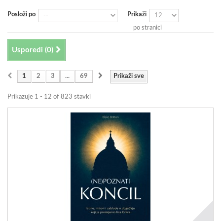
Posloži po
Prikaži
po stranici
Usporedi (
0
)
1
2
3
...
69
Prikaži sve
Prikazuje 1 - 12 of 823 stavki