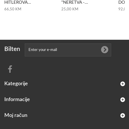
HITLEROVA...
''NERETVA -...
DOMO
66,50 KM
25,00 KM
92,00
Bilten
Kategorije
Informacije
Moj račun