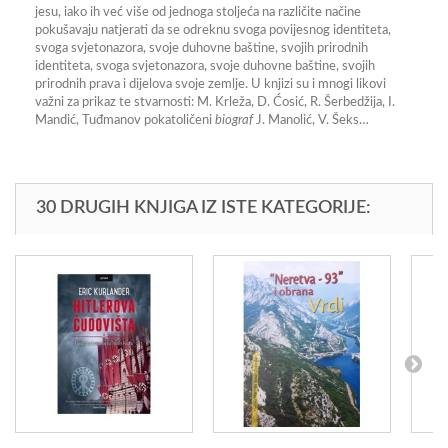
jesu, iako ih već više od jednoga stoljeća na različite načine
pokušavaju natjerati da se odreknu svoga povijesnog identiteta,
svoga svjetonazora, svoje duhovne baštine, svojih prirodnih
identiteta, svoga svjetonazora, svoje duhovne baštine, svojih
prirodnih prava i dijelova svoje zemlje. U knjizi su i mnogi likovi
važni za prikaz te stvarnosti: M. Krleža, D. Ćosić, R. Šerbedžija, I.
Mandić, Tuđmanov pokatoličeni
biograf
J. Manolić, V. Šeks…
30 DRUGIH KNJIGA IZ ISTE KATEGORIJE: