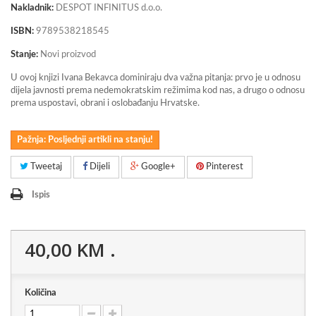
Nakladnik:
DESPOT INFINITUS d.o.o.
ISBN:
9789538218545
Stanje:
Novi proizvod
U ovoj knjizi Ivana Bekavca dominiraju dva važna pitanja: prvo je u odnosu
dijela javnosti prema nedemokratskim režimima kod nas, a drugo o odnosu
prema uspostavi, obrani i oslobađanju Hrvatske.
Pažnja: Posljednji artikli na stanju!
Tweetaj
Dijeli
Google+
Pinterest
Ispis
40,00 KM
.
Količina