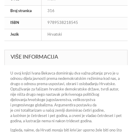
Broj stranica
316
ISBN
9789538218545
Jezik
Hrvatski
VIŠE INFORMACIJA
U ovoj knjizi Ivana Bekavca dominiraju dva važna pitanja: prvo je u
odnosu dijela javnosti prema nedemokratskim režimima kod nas, a
drugo o odnosu prema uspostavi, obrani i oslobađanju Hrvatske.
Optuživanje za fašizam hrvatske demokratske države, tvrdi autor,
nije ništa drugo nego nastavak prikrivenoga političkog
djelovanja
hrvatskoga
jugoslavenstva, velikosrpstva
i
progresivnoga
globalizma. Argumentira postavku da
je
crni
totalitarizam u našoj zemlji dominirao četiri godine,
a
lustriran
je četrdeset i pet godina, a
crveni
je vladao četrdeset i pet
godina, a lustracije nema ni nakon trideset godina.
Izgleda, naime, da Hrvati
moraju
biti
krivi
jer uporno žele biti ono što