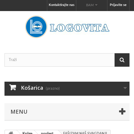
Kontaktirajte nas
Prijavite se
BAM
Košarica
(prazno)
MENU
Knjige
povijest
FAŠIZAM NAŠ SVAGDANJI