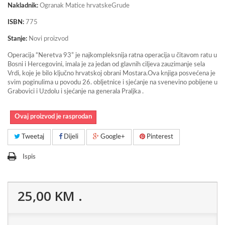
Nakladnik:
Ogranak Matice hrvatskeGrude
ISBN:
775
Stanje:
Novi proizvod
Operacija “Neretva 93” je najkompleksnija ratna operacija u čitavom ratu u
Bosni i Hercegovini, imala je za jedan od glavnih ciljeva zauzimanje sela
Vrdi, koje je bilo ključno hrvatskoj obrani Mostara.Ova knjiga posvećena je
svim poginulima u povodu 26. obljetnice i sjećanje na svenevino pobijene u
Grabovici i Uzdolu i sjećanje na generala Praljka .
Ovaj proizvod je rasprodan
Tweetaj
Dijeli
Google+
Pinterest
Ispis
25,00 KM
.