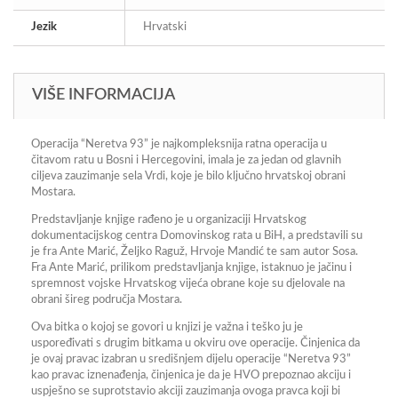
Jezik
Hrvatski
VIŠE INFORMACIJA
Operacija “Neretva 93” je najkompleksnija ratna operacija u
čitavom ratu u Bosni i Hercegovini, imala je za jedan od glavnih
ciljeva zauzimanje sela Vrdi, koje je bilo ključno hrvatskoj obrani
Mostara.
Predstavljanje knjige rađeno je u organizaciji Hrvatskog
dokumentacijskog centra Domovinskog rata u BiH, a predstavili su
je fra Ante Marić, Željko Raguž, Hrvoje Mandić te sam autor Sosa.
Fra Ante Marić, prilikom predstavljanja knjige, istaknuo je jačinu i
spremnost vojske Hrvatskog vijeća obrane koje su djelovale na
obrani šireg područja Mostara.
Ova bitka o kojoj se govori u knjizi je važna i teško ju je
uspoređivati s drugim bitkama u okviru ove operacije. Činjenica da
je ovaj pravac izabran u središnjem dijelu operacije “Neretva 93”
kao pravac iznenađenja, činjenica je da je HVO prepoznao akciju i
uspješno se suprotstavio akciji zauzimanja ovoga pravca koji bi