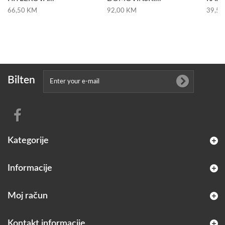
66,50 KM
92,00 KM
39,50
Bilten
Kategorije
Informacije
Moj račun
Kontakt informacije