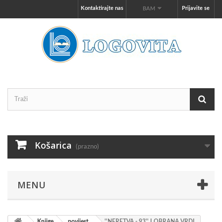
Kontaktirajte nas
Prijavite se
BAM
Košarica
(prazno)
MENU
Knjige
povijest
''NERETVA - 93'' I OBRANA VRDI