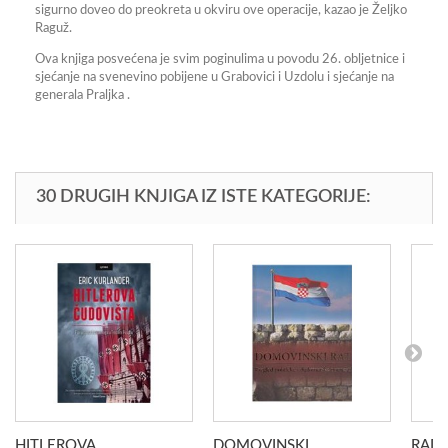
sigurno doveo do preokreta u okviru ove operacije, kazao je Željko
Raguž.
Ova knjiga posvećena je svim poginulima u povodu 26. obljetnice i
sjećanje na svenevino pobijene u Grabovici i Uzdolu i sjećanje na
generala Praljka .
30 DRUGIH KNJIGA IZ ISTE KATEGORIJE:
HITLEROVA...
DOMOVINSKI...
RADN