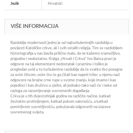
Jezik
Hrvatski
VIŠE INFORMACIJA
Razdoblje modernosti jedno je od najturbulentnijih razdoblja u
povijesti Katoličke crkve, ali i svih ostalih religija. Tim se razdobljem
historiografija u nas bavila prilično malo, da ne kažemo sramežljivo,
prigodno i nedostatno. Knjiga „Hrvati i Crkva“ Ive Banca pravi je
odgovor na taj elementarni nedostatak i prazninu i toliko je
pregledan uvid u to turbulentno razdoblje da će svatko tko posegne
za ovim štivom, osim što će ga čitati kao napeti triler, u njemu naći
odgovore na brojne crne rupe u svome znanju, koje imamo i kao
pojedinci i kao društvo u cjelini, ali jednako tako naći će i neke od
razloga za razumijevanje suvremenih događanja.
Crkva je u tih dvjestotinjak godina na različite načine, katkad
žestokim protivljenjem, katkad pukom naivnošću, a katkad
pomirljivom susretljivošću, pokušavala odgovoriti na izazove
suvremenog svijeta.