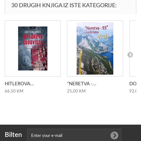
30 DRUGIH KNJIGA IZ ISTE KATEGORIJE:
HITLEROVA...
''NERETVA -...
DOMO
66,50 KM
25,00 KM
92,00
Bilten