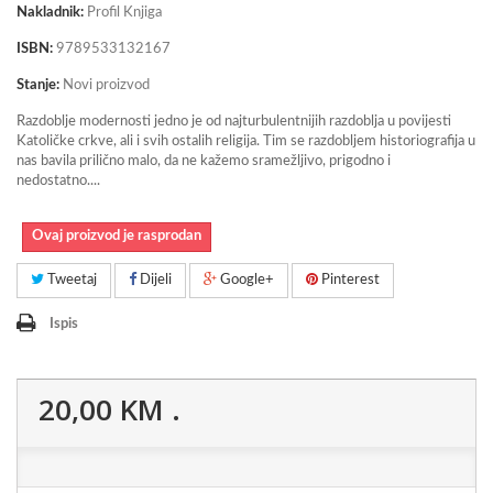
Nakladnik:
Profil Knjiga
ISBN:
9789533132167
Stanje:
Novi proizvod
Razdoblje modernosti jedno je od najturbulentnijih razdoblja u povijesti
Katoličke crkve, ali i svih ostalih religija. Tim se razdobljem historiografija u
nas bavila prilično malo, da ne kažemo sramežljivo, prigodno i
nedostatno...
.
Ovaj proizvod je rasprodan
Tweetaj
Dijeli
Google+
Pinterest
Ispis
20,00 KM
.