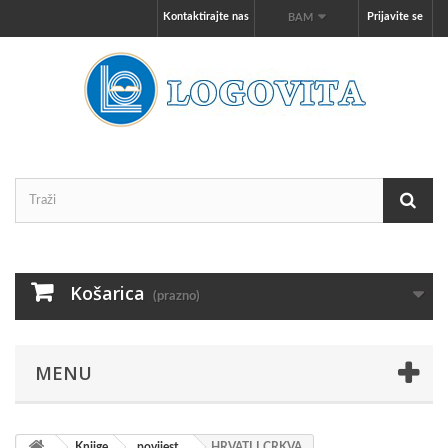
Kontaktirajte nas
Prijavite se
BAM
Košarica
(prazno)
MENU
Knjige
povijest
HRVATI I CRKVA