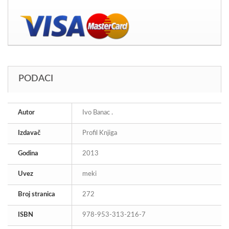
PODACI
Autor
Ivo Banac .
Izdavač
Profil Knjiga
Godina
2013
Uvez
meki
Broj stranica
272
ISBN
978-953-313-216-7