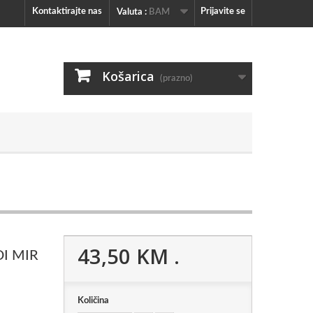
Kontaktirajte nas
Prijavite se
Valuta :
BAM
Košarica
(prazno)
43,50 KM
.
I MIR
Količina