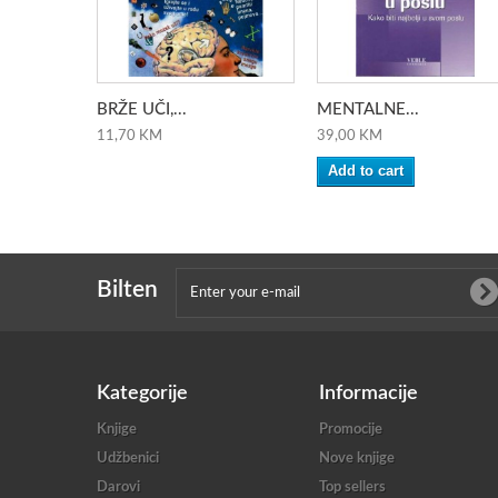
BRŽE UČI,...
MENTALNE...
11,70 KM
39,00 KM
Add to cart
Bilten
Kategorije
Informacije
Knjige
Promocije
Udžbenici
Nove knjige
Darovi
Top sellers