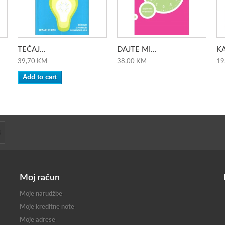
TEČAJ...
DAJTE MI...
KA
39,70 KM
38,00 KM
19
Add to cart
Moj račun
Moje narudžbe
Moje kreditne note
Moje adrese