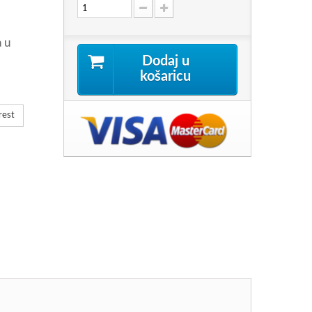
a u
Dodaj u
košaricu
rest