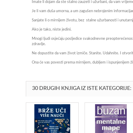
Imate li dojam da ste stalno zauzeti i užurbani, da vam
vrijem
Je li vam duša umorna, a um zagušen nebrojenim informacij
Sanjate li o mirnijem životu, bez stalne užurbanosti i unutarn
Ako je tako, niste jedini.
Mnogi ljudi osjećaju posljedice svakodnevne preopterećenosti i
zdravlje.
Ne dopustite da vam život izmiče. Stanite. Udahnite. I otvori
Ona će vas povesti prema mirnijem, dubljem i ispunjenijem ž
30 DRUGIH KNJIGA IZ ISTE KATEGORIJE: