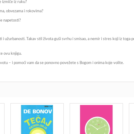
e izmiče iz ruku?
ama, obvezama i rokovima?
je napetosti?
 užurbanosti. Takav stil života guši svrhu i smisao, a nemir i stres koji iz toga 
te ovu knjigu.
ivotu – i pomoći vam da se ponovno povežete s Bogom i onima koje volite.