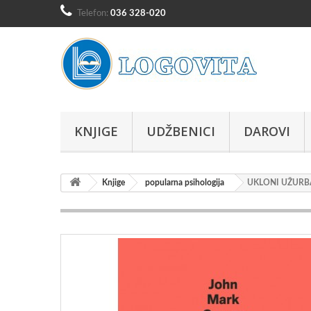
Telefon:
036 328-020
KNJIGE
UDŽBENICI
DAROVI
Knjige
popularna psihologija
UKLONI UŽURB