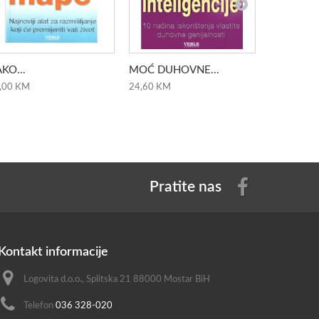
KO...
MOĆ DUHOVNE...
KNJIGA ZA
,00 KM
24,60 KM
35,00 KM
Pratite nas
Kontakt informacije
Logovita d.o.o., Splitska 21 88000 Mostar BiH
Telefon
036 328-020