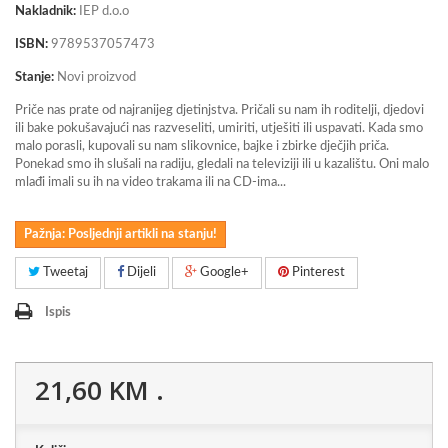
Nakladnik:
IEP d.o.o
ISBN:
9789537057473
Stanje:
Novi proizvod
Priče nas prate od najranijeg djetinjstva. Pričali su nam ih roditelji, djedovi
ili bake pokušavajući nas razveseliti, umiriti, utješiti ili uspavati. Kada smo
malo porasli, kupovali su nam slikovnice, bajke i zbirke dječjih priča.
Ponekad smo ih slušali na radiju, gledali na televiziji ili u kazalištu. Oni malo
mlađi imali su ih na video trakama ili na CD-ima...
Pažnja: Posljednji artikli na stanju!
Tweetaj
Dijeli
Google+
Pinterest
Ispis
21,60 KM
.