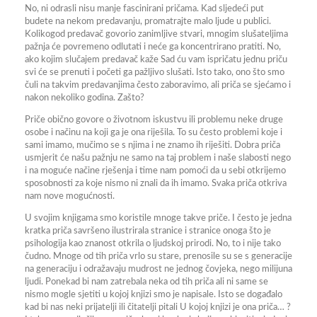
No, ni odrasli nisu manje fascinirani pričama. Kad sljedeći put
budete na nekom predavanju, promatrajte malo ljude u publici.
Kolikogod predavač govorio zanimljive stvari, mnogim slušateljima
pažnja će povremeno odlutati i neće ga koncentrirano pratiti. No,
ako kojim slučajem predavač kaže Sad ću vam ispričatu jednu priču
svi će se prenuti i početi ga pažljivo slušati. Isto tako, ono što smo
čuli na takvim predavanjima često zaboravimo, ali priča se sjećamo i
nakon nekoliko godina. Zašto?
Priče obično govore o životnom iskustvu ili problemu neke druge
osobe i načinu na koji ga je ona riješila. To su često problemi koje i
sami imamo, mučimo se s njima i ne znamo ih riješiti. Dobra priča
usmjerit će našu pažnju ne samo na taj problem i naše slabosti nego
i na moguće načine rješenja i time nam pomoći da u sebi otkrijemo
sposobnosti za koje nismo ni znali da ih imamo. Svaka priča otkriva
nam nove mogućnosti.
U svojim knjigama smo koristile mnoge takve priče. I često je jedna
kratka priča savršeno ilustrirala stranice i stranice onoga što je
psihologija kao znanost otkrila o ljudskoj prirodi. No, to i nije tako
čudno. Mnoge od tih priča vrlo su stare, prenosile su se s generacije
na generaciju i odražavaju mudrost ne jednog čovjeka, nego milijuna
ljudi. Ponekad bi nam zatrebala neka od tih priča ali ni same se
nismo mogle sjetiti u kojoj knjizi smo je napisale. Isto se događalo
kad bi nas neki prijatelji ili čitatelji pitali U kojoj knjizi je ona priča… ?