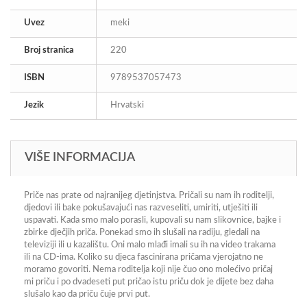
Uvez
meki
Broj stranica
220
ISBN
9789537057473
Jezik
Hrvatski
VIŠE INFORMACIJA
Priče nas prate od najranijeg djetinjstva. Pričali su nam ih roditelji,
djedovi ili bake pokušavajući nas razveseliti, umiriti, utješiti ili
uspavati. Kada smo malo porasli, kupovali su nam slikovnice, bajke i
zbirke dječjih priča. Ponekad smo ih slušali na radiju, gledali na
televiziji ili u kazalištu. Oni malo mlađi imali su ih na video trakama
ili na CD-ima. Koliko su djeca fascinirana pričama vjerojatno ne
moramo govoriti. Nema roditelja koji nije čuo ono molećivo pričaj
mi priču i po dvadeseti put pričao istu priču dok je dijete bez daha
slušalo kao da priču čuje prvi put.