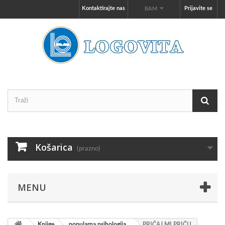
Kontaktirajte nas
Prijavite se
BAM
Košarica
(prazno)
MENU
Knjige
popularna psihologija
PRIČAJ MI PRIČU