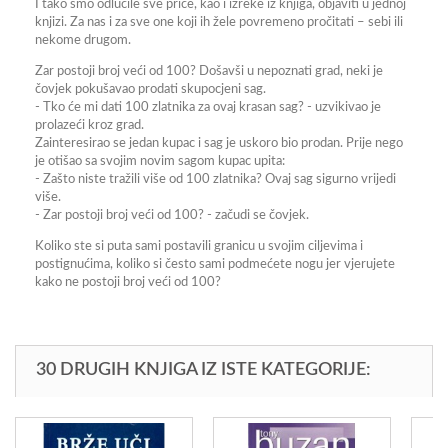
I tako smo odlučile sve priče, kao i izreke iz knjiga, objaviti u jednoj
knjizi. Za nas i za sve one koji ih žele povremeno pročitati – sebi ili
nekome drugom.
Zar postoji broj veći od 100? Došavši u nepoznati grad, neki je
čovjek pokušavao prodati skupocjeni sag.
- Tko će mi dati 100 zlatnika za ovaj krasan sag? - uzvikivao je
prolazeći kroz grad.
Zainteresirao se jedan kupac i sag je uskoro bio prodan. Prije nego
je otišao sa svojim novim sagom kupac upita:
- Zašto niste tražili više od 100 zlatnika? Ovaj sag sigurno vrijedi
više.
- Zar postoji broj veći od 100? - začudi se čovjek.
Koliko ste si puta sami postavili granicu u svojim ciljevima i
postignućima, koliko si često sami podmećete nogu jer vjerujete
kako ne postoji broj veći od 100?
30 DRUGIH KNJIGA IZ ISTE KATEGORIJE: