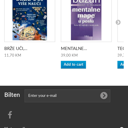
BRŽE UČI,...
MENTALNE...
TEČAJ
11,70 KM
39,00 KM
39,70
Add to cart
Add 
Bilten