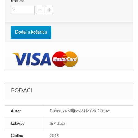
Količina
Dodaj u košaricu
PODACI
Autor
Dubravka Miljković i Majda Rijavec
Izdavač
IEP d.o.o
Godina
2019