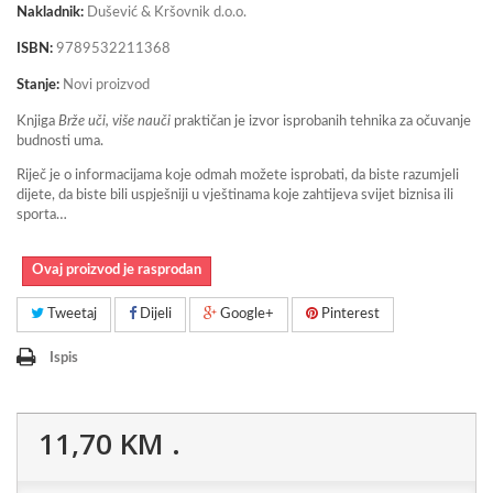
Nakladnik:
Dušević & Kršovnik d.o.o.
ISBN:
9789532211368
Stanje:
Novi proizvod
Knjiga
Brže uči, više nauči
praktičan je izvor isprobanih tehnika za očuvanje
budnosti uma.
Riječ je o informacijama koje odmah možete isprobati, da biste razumjeli
dijete, da biste bili uspješniji u vještinama koje zahtijeva svijet biznisa ili
sporta…
Ovaj proizvod je rasprodan
Tweetaj
Dijeli
Google+
Pinterest
Ispis
11,70 KM
.