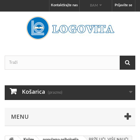
Kontaktirajte nas
Prijavite se
BAM
Košarica
(prazno)
MENU
Knjige
popularna psihologija
BRŽE UČI, VIŠE NAUČI