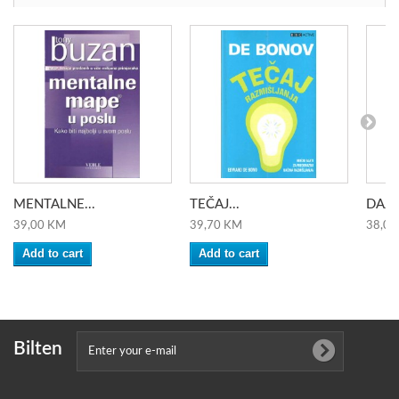
MENTALNE...
TEČAJ...
DAJTE
39,00 KM
39,70 KM
38,00
Add to cart
Add to cart
Bilten