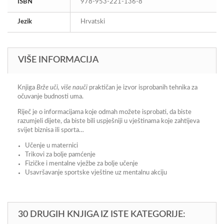
ISBN
978-953-221-136-8
Jezik
Hrvatski
VIŠE INFORMACIJA
Knjiga
Brže uči, više nauči
praktičan je izvor isprobanih tehnika za
očuvanje budnosti uma.
Riječ je o informacijama koje odmah možete isprobati, da biste
razumjeli dijete, da biste bili uspješniji u vještinama koje zahtijeva
svijet biznisa ili sporta…
Učenje u maternici
Trikovi za bolje pamćenje
Fizičke i mentalne vježbe za bolje učenje
Usavršavanje sportske vještine uz mentalnu akciju
30 DRUGIH KNJIGA IZ ISTE KATEGORIJE: