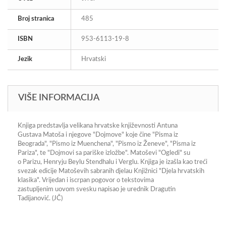
Broj stranica
485
ISBN
953-6113-19-8
Jezik
Hrvatski
VIŠE INFORMACIJA
Knjiga predstavlja velikana hrvatske književnosti Antuna
Gustava
Matoš
a i njegove "Dojmove" koje čine "Pisma iz
Beograda", "Pismo iz Muenchena", "Pismo iz Ženeve", "Pisma iz
Pariza", te "Dojmovi sa pariške izložbe".
Matoš
evi "Ogledi" su
o
Parizu
, Henryju Beylu Stendhalu i Verglu. Knjiga je izašla kao treći
svezak edicije
Matoš
evih sabranih djela
u
Knjižnici "Djela hrvatskih
klasika". Vrijedan i iscrpan pogovor o tekstovima
zastupljenim
u
ovom svesku napisao je urednik Dragutin
Tadijanović. (JČ)