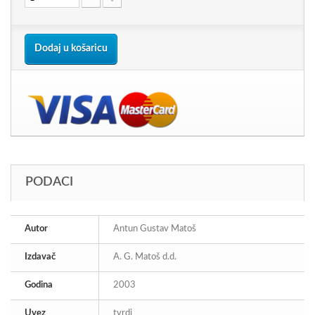
Dodaj u košaricu
PODACI
Autor
Antun Gustav Matoš
Izdavač
A. G. Matoš d.d.
Godina
2003
Uvez
tvrdi