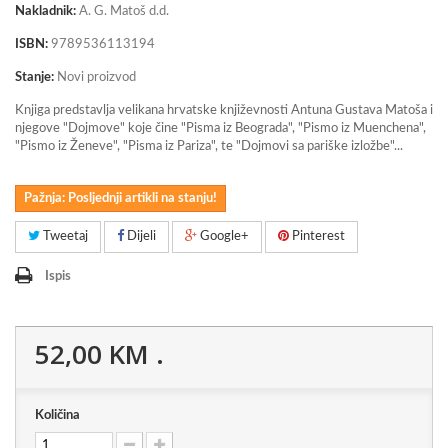
Nakladnik:
A. G. Matoš d.d.
ISBN:
9789536113194
Stanje:
Novi proizvod
Knjiga predstavlja velikana hrvatske književnosti Antuna Gustava
Matoš
a i
njegove "Dojmove" koje čine "Pisma iz Beograda", "Pismo iz Muenchena",
"Pismo iz Ženeve", "Pisma iz Pariza", te "Dojmovi sa pariške izložbe"...
Pažnja: Posljednji artikli na stanju!
Tweetaj
Dijeli
Google+
Pinterest
Ispis
52,00 KM
.
Količina