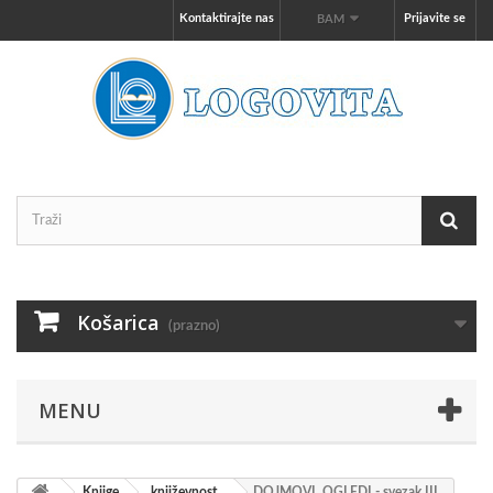
Kontaktirajte nas
Prijavite se
BAM
Košarica
(prazno)
MENU
Knjige
književnost
DOJMOVI, OGLEDI - svezak III.