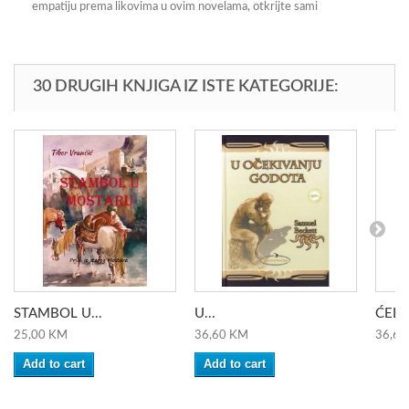
empatiju prema likovima u ovim novelama, otkrijte sami
30 DRUGIH KNJIGA IZ ISTE KATEGORIJE:
STAMBOL U...
U...
ĆELA
25,00 KM
36,60 KM
36,60
Add to cart
Add to cart