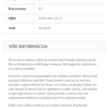
Broj stranica
87
ISBN
9926-447-25-2
Jezik
Hrvatski
VIŠE INFORMACIJA
Život nema naslova, zbirka je novela koja čitatelju dopušta razviti
film o čimbenicima različitoga vremena i biti njegovim sudionik jer
se u njima pronalazi.
Autoričin raskošni pripovjedački dar oživljava prošlost i likove koji
postaju književno uvjerljivi i funkcionalni u potrazi za srećom,
smislom i odgovorima kroz život, vrlo često osluškujući vjetar što
nam donosi ili odnosi dok se ogledamo u tuđim očima, a da nekada
svega toga nismo ni svjesni. Jasne poruke u svemu oko nas
napipavamo dodirima, istražujući površinu ispisane težnje.
Koliko ste snažni suočiti se sa svojom nutrinom ili pokazati