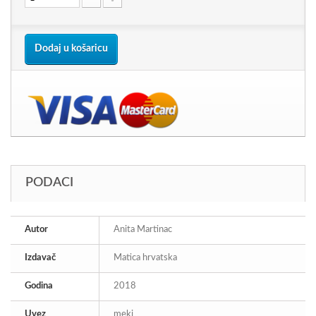
Dodaj u košaricu
PODACI
Autor
Anita Martinac
Izdavač
Matica hrvatska
Godina
2018
Uvez
meki