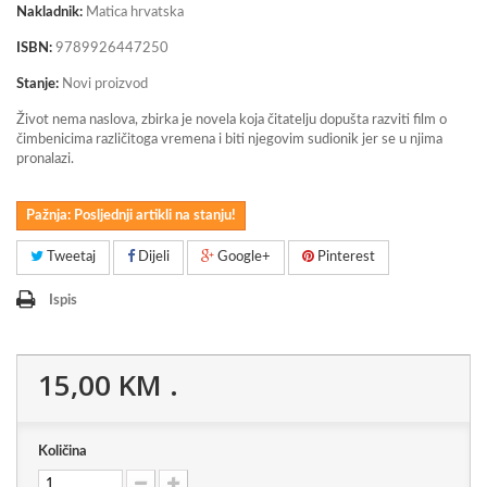
Nakladnik:
Matica hrvatska
ISBN:
9789926447250
Stanje:
Novi proizvod
Život nema naslova, zbirka je novela koja čitatelju dopušta razviti film o
čimbenicima različitoga vremena i biti njegovim sudionik jer se u njima
pronalazi.
Pažnja: Posljednji artikli na stanju!
Tweetaj
Dijeli
Google+
Pinterest
Ispis
15,00 KM
.
Količina