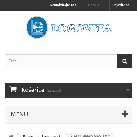
Kontaktirajte nas
Prijavite se
BAM
Košarica
(prazno)
MENU
Knjige
književnost
ŽIVOT NEMA NASLOVA