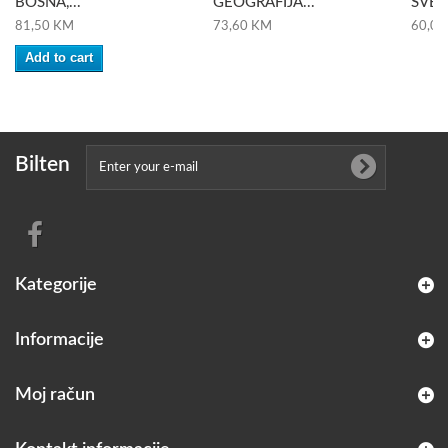
BOSNA,...
GEOGRAFIJA...
SVETA
81,50 KM
73,60 KM
60,00
Add to cart
Bilten
Kategorije
Informacije
Moj račun