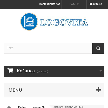
Kontaktirajte nas
Prijavite se
BAM
Košarica
(prazno)
MENU
Knjige
geografija
AFRIKA REGIONALNA