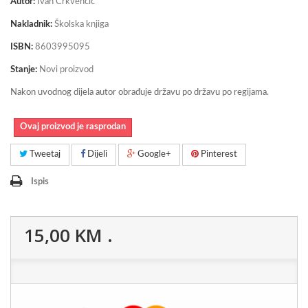
Autor:
Ivan Crkvenčić
Nakladnik:
Školska knjiga
ISBN:
8603995095
Stanje:
Novi proizvod
Nakon uvodnog dijela autor obrađuje državu po državu po regijama.
Ovaj proizvod je rasprodan
Tweetaj
Dijeli
Google+
Pinterest
Ispis
15,00 KM
.