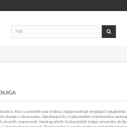
KNJIGA
davaštva. Kao i u proteklih pola stoljeća, odgaja naraštaje okupljajući najuglednij
e dosege u obrazovanju, objedinjujući ih s tradicionalnim vrijednostima nacional
, stručnih, znanstvenih, leksikografskih i kulturoloških knjiga i priručnika, do lije