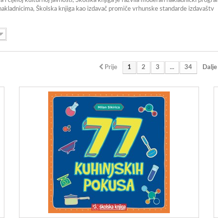
cijeloj kulturnoj javnosti, Školska knjiga je razvila moderan nakladnički progra
nakladnicima, Školska knjiga kao izdavač promiče vrhunske standarde izdavaštv
Prije
1
2
3
...
34
Dalje