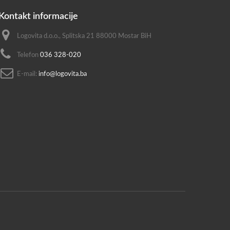
Kontakt informacije
Logovita d.o.o., Splitska 21 88000 Mostar BiH
Telefon
036 328-020
E-mail:
info@logovita.ba