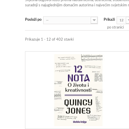
Svjesna odgovornosti prema nastavnicima, učenicima, studentima i 
suradnji s najuglednijim domaćim autorima i najvećim svjetskim 
Posloži po
Prikaži
--
12
po stranici
Prikazuje 1 - 12 of 402 stavki