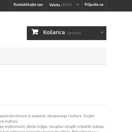
Kontaktirajte nas
Prijavite se
Valuta :
BAM
Košarica
(prazno)
e autorske timove iz znanosti, obrazovanja i kulture. Svojim
ne kulture.
pe književnosti, dječje knjige, časopisa i drugih vrijednih izdanja.