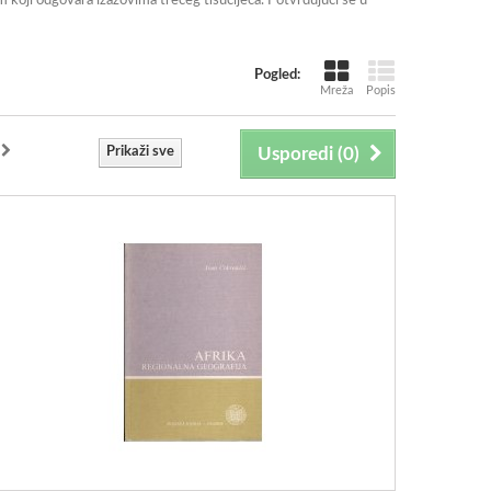
m koji odgovara izazovima trećeg tisućljeća. Potvrđujući se u
Pogled:
Mreža
Popis
Prikaži sve
Usporedi (
0
)