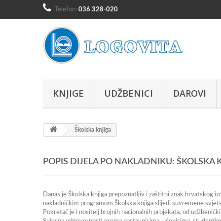
Telefon:
036 328-020
KNJIGE
UDŽBENICI
DAROVI
Školska knjiga
POPIS DIJELA PO NAKLADNIKU: ŠKOLSKA 
Danas je Školska knjiga prepoznatljiv i zaštitni znak hrvatskog iz
nakladničkim programom Školska knjiga slijedi suvremene svjetsk
Pokretač je i nositelj brojnih nacionalnih projekata, od udžbeničkih