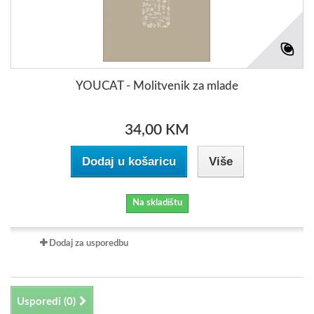
YOUCAT - Molitvenik za mlade
34,00 KM
Dodaj u košaricu
Više
Na skladištu
Dodaj za usporedbu
Usporedi (
0
)