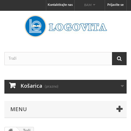
Kontaktirajte nas
Prijavite se
BAM
Košarica
(prazno)
MENU
Traži