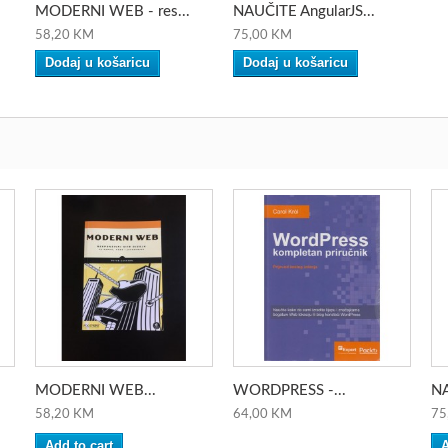
.
MODERNI WEB - res...
NAUČITE AngularJS...
58,20 KM
75,00 KM
Dodaj u košaricu
Dodaj u košaricu
MODERNI WEB...
WORDPRESS -...
NA
58,20 KM
64,00 KM
75
Add to cart
A