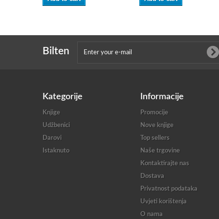
Bilten
Kategorije
Informacije
Knjige
Promocije
Udžbenici
Nove knjige
Darovi
Top sellers
Istaknuto
Naše trgovine
Kontaktirajte nas
Dostava
Privatnost podataka
Uvjeti korištenja
O nama