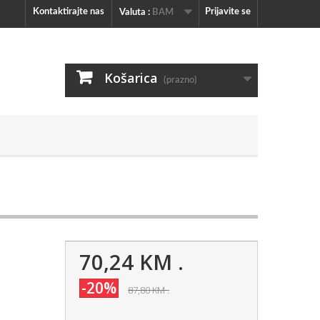
Kontaktirajte nas
Prijavite se
Valuta :
BAM
Košarica
(prazno)
70,24 KM
.
-20%
87,80 KM
.