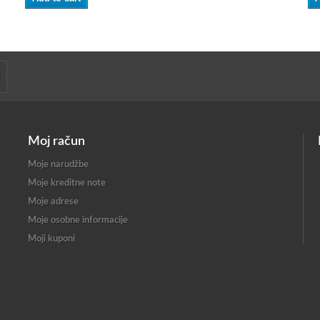
Moj račun
Moje narudžbe
Moje kreditne note
Moje adrese
Moje osobne informacije
Moji kuponi