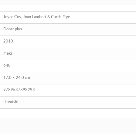
Joyce Coy, Joan Lambert & Curtis Frye
Dobar plan
2010
meki
640
17.0 × 24.0 cm
9789537398293
Hrvatski