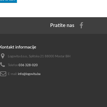
Pratite nas
Kontakt informacije
Logovita d.o.o., Splitska 21 88000 Mostar BiH
Telefon
036 328-020
E-mail:
info@logovita.ba