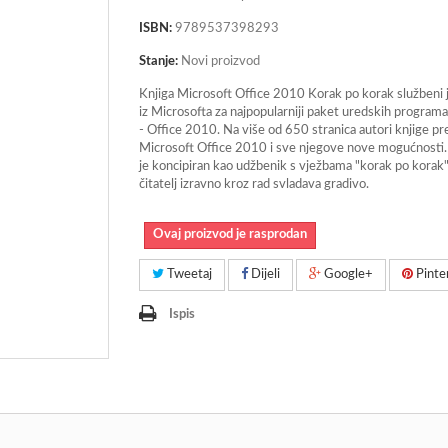
ISBN:
9789537398293
Stanje:
Novi proizvod
Knjiga Microsoft Office 2010 Korak po korak službeni j
iz Microsofta za najpopularniji paket uredskih programa
- Office 2010. Na više od 650 stranica autori knjige pr
Microsoft Office 2010 i sve njegove nove mogućnosti.
je koncipiran kao udžbenik s vježbama "korak po korak"
čitatelj izravno kroz rad svladava gradivo.
Ovaj proizvod je rasprodan
Tweetaj
Dijeli
Google+
Pinte
Ispis