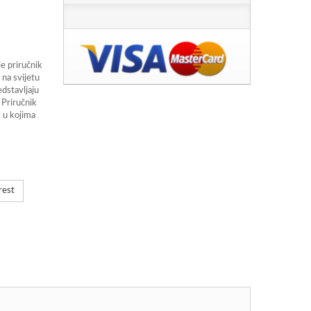
e priručnik
 na svijetu
edstavljaju
 Priručnik
 u kojima
rest