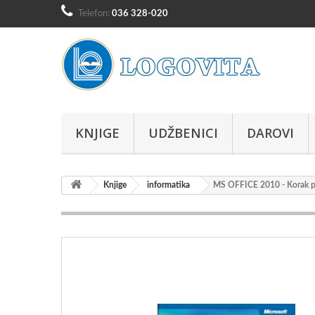
Telefon:
036 328-020
KNJIGE
UDŽBENICI
DAROVI
Knjige
informatika
MS OFFICE 2010 - Korak p