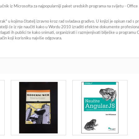
čnik iz Microsofta za najpopularniji paket uredskih programa na svijetu - Office
rak" u kojima čitatelj izravno kroz rad svladava gradivo. U knjizi je opisan ra
i će iz nje naučiti kako u Wordu 2010 izraditi efektne dokumente profesionalnog
agati ih publici te kako snimati, organizirati i razmjenjivati bilješke u programu
čin koji korisniku najviše odgovara.