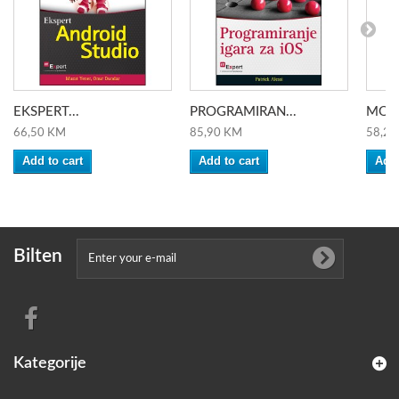
EKSPERT...
PROGRAMIRAN...
MODE
66,50 KM
85,90 KM
58,20
Add to cart
Add to cart
Add 
Bilten
Kategorije