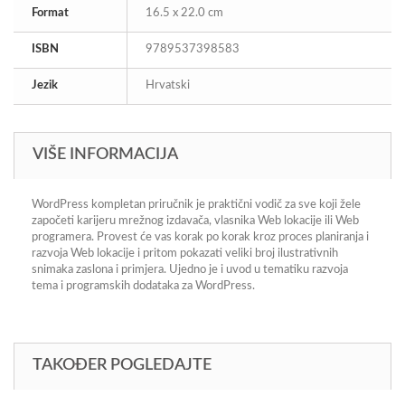
Format
16.5 x 22.0 cm
ISBN
9789537398583
Jezik
Hrvatski
VIŠE INFORMACIJA
WordPress kompletan priručnik je praktični vodič za sve koji žele
započeti karijeru mrežnog izdavača, vlasnika Web lokacije ili Web
programera. Provest će vas korak po korak kroz proces planiranja i
razvoja Web lokacije i pritom pokazati veliki broj ilustrativnih
snimaka zaslona i primjera. Ujedno je i uvod u tematiku razvoja
tema i programskih dodataka za WordPress.
TAKOĐER POGLEDAJTE