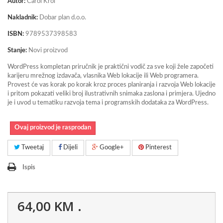
Autor:
Carol Król
Nakladnik:
Dobar plan d.o.o.
ISBN:
9789537398583
Stanje:
Novi proizvod
WordPress kompletan priručnik je praktični vodič za sve koji žele započeti
karijeru mrežnog izdavača, vlasnika Web lokacije ili Web programera.
Provest će vas korak po korak kroz proces planiranja i razvoja Web lokacije
i pritom pokazati veliki broj ilustrativnih snimaka zaslona i primjera. Ujedno
je i uvod u tematiku razvoja tema i programskih dodataka za WordPress.
Ovaj proizvod je rasprodan
Tweetaj
Dijeli
Google+
Pinterest
Ispis
64,00 KM
.