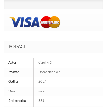
PODACI
Autor
Carol Król
Izdavač
Dobar plan d.o.o.
Godina
2017
Uvez
meki
Broj stranica
383