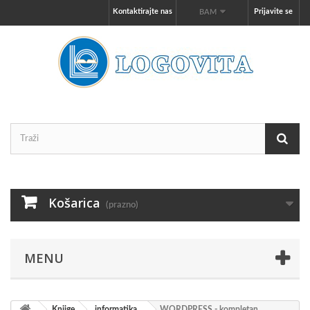
Kontaktirajte nas
Prijavite se
BAM
Košarica
(prazno)
MENU
Knjige
informatika
WORDPRESS - kompletan