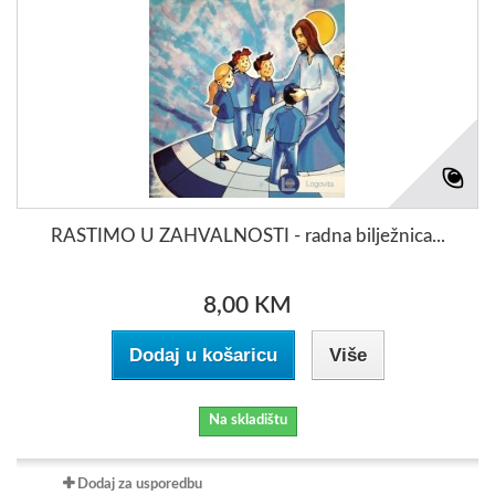
RASTIMO U ZAHVALNOSTI - radna bilježnica...
8,00 KM
Dodaj u košaricu
Više
Na skladištu
Dodaj za usporedbu