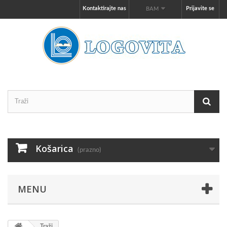
Kontaktirajte nas
Prijavite se
BAM
Košarica
(prazno)
MENU
Traži