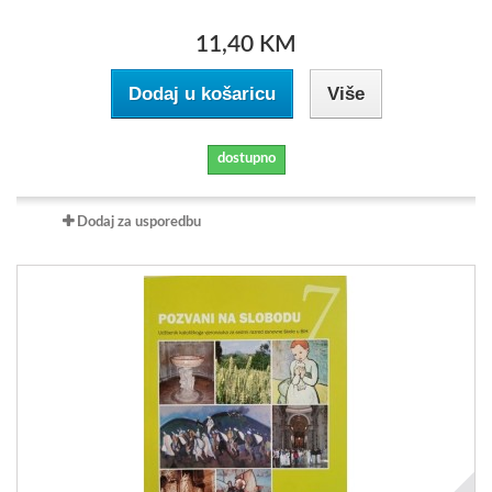
11,40 KM
Dodaj u košaricu
Više
dostupno
Dodaj za usporedbu